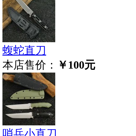
蝮蛇直刀
本店售价：
￥100元
哨兵小直刀