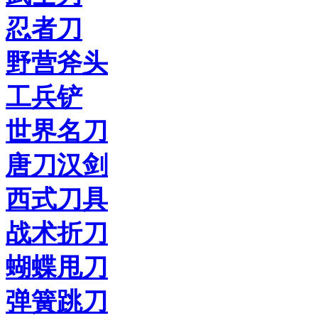
忍者刀
野营斧头
工兵铲
世界名刀
唐刀汉剑
西式刀具
战术折刀
蝴蝶甩刀
弹簧跳刀