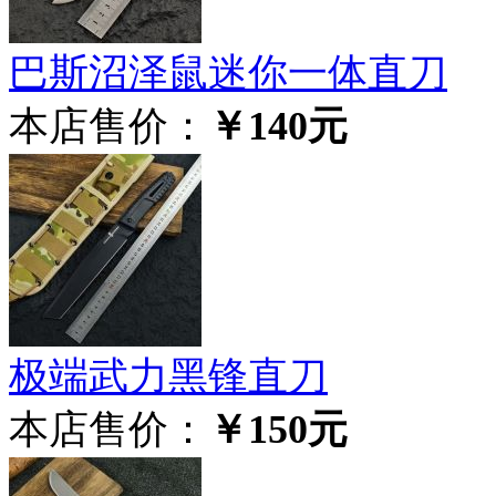
巴斯沼泽鼠迷你一体直刀
本店售价：
￥140元
极‮武端‬力黑锋直刀
本店售价：
￥150元