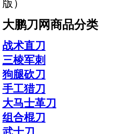
版）
大鹏刀网商品分类
战术直刀
三棱军刺
狗腿砍刀
手工猎刀
大马士革刀
组合棍刀
武士刀