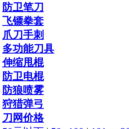
防卫笔刀
飞镖拳套
爪刀手刺
多功能刀具
伸缩甩棍
防卫电棍
防狼喷雾
狩猎弹弓
刀网价格