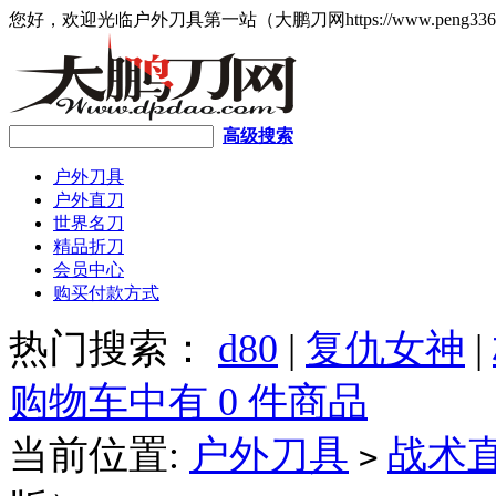
您好，欢迎光临户外刀具第一站（大鹏刀网https://www.peng336
高级搜索
户外刀具
户外直刀
世界名刀
精品折刀
会员中心
购买付款方式
热门搜索：
d80
|
复仇女神
|
购物车中有 0 件商品
当前位置:
户外刀具
战术
>