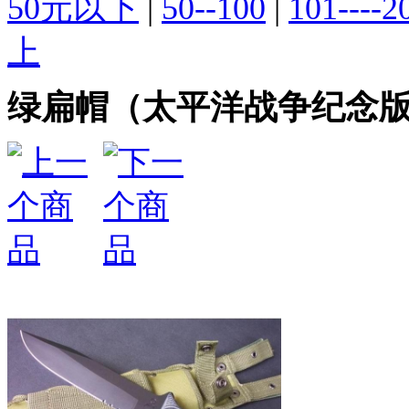
50元以下
|
50--100
|
101----2
上
绿扁帽（太平洋战争纪念