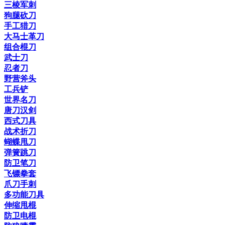
三棱军刺
狗腿砍刀
手工猎刀
大马士革刀
组合棍刀
武士刀
忍者刀
野营斧头
工兵铲
世界名刀
唐刀汉剑
西式刀具
战术折刀
蝴蝶甩刀
弹簧跳刀
防卫笔刀
飞镖拳套
爪刀手刺
多功能刀具
伸缩甩棍
防卫电棍