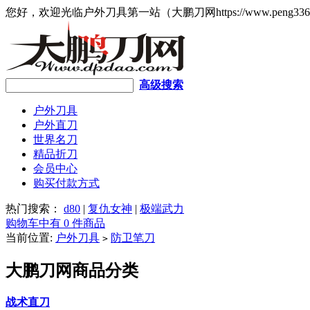
您好，欢迎光临户外刀具第一站（大鹏刀网https://www.peng336
高级搜索
户外刀具
户外直刀
世界名刀
精品折刀
会员中心
购买付款方式
热门搜索：
d80
|
复仇女神
|
极端武力
购物车中有 0 件商品
当前位置:
户外刀具
防卫笔刀
>
大鹏刀网商品分类
战术直刀