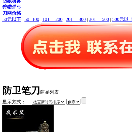
防狼喷雾
狩猎弹弓
刀网价格
50元以下
|
50--100
|
101----200
|
201----300
|
301----500
|
500元以
防卫笔刀
商品列表
显示方式：