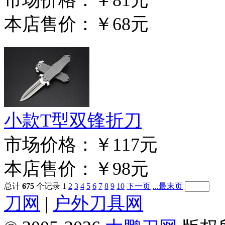
本店售价：
￥68元
小款T型双锋折刀
市场价格：
￥117元
本店售价：
￥98元
总计
675
个记录
1
2
3
4
5
6
7
8
9
10
下一页
...最末页
刀网
|
户外刀具网