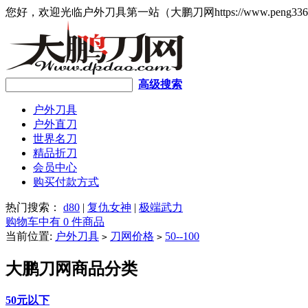
您好，欢迎光临户外刀具第一站（大鹏刀网https://www.peng336
高级搜索
户外刀具
户外直刀
世界名刀
精品折刀
会员中心
购买付款方式
热门搜索：
d80
|
复仇女神
|
极端武力
购物车中有 0 件商品
当前位置:
户外刀具
刀网价格
50--100
>
>
大鹏刀网商品分类
50元以下