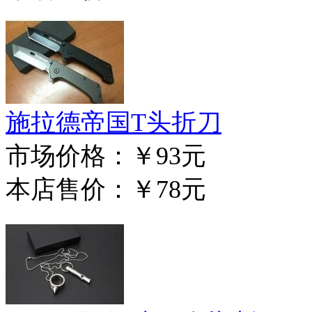
施拉德帝国T头折刀
市场价格：
￥93元
本店售价：
￥78元