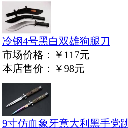
冷钢4号黑白双雄狗腿刀
市场价格：
￥117元
本店售价：
￥98元
9寸仿血象牙意大利黑手党