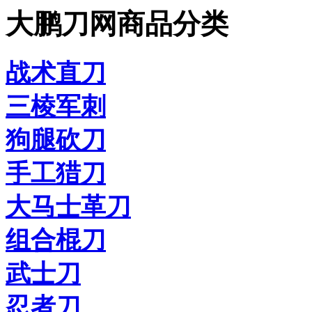
大鹏刀网商品分类
战术直刀
三棱军刺
狗腿砍刀
手工猎刀
大马士革刀
组合棍刀
武士刀
忍者刀