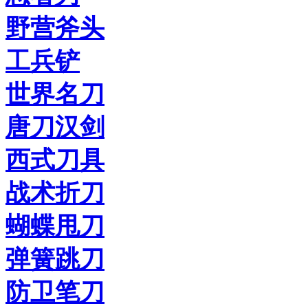
野营斧头
工兵铲
世界名刀
唐刀汉剑
西式刀具
战术折刀
蝴蝶甩刀
弹簧跳刀
防卫笔刀