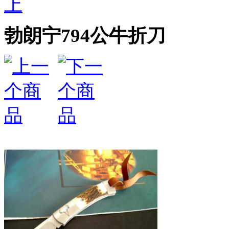
上
勃朗宁794公牛折刀