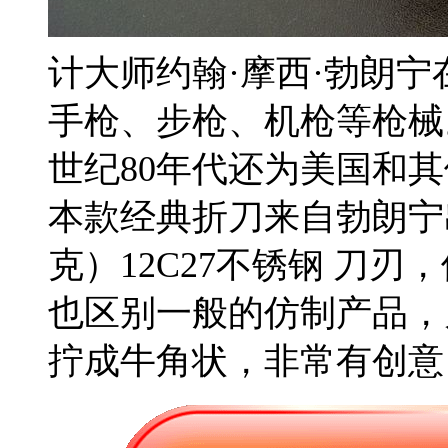
计大师约翰·摩西·勃朗
手枪、步枪、机枪等枪械
世纪80年代还为美国和
本款经典折刀来自勃朗宁出
克）12C27不锈钢 刀
也区别一般的仿制产品，
拧成牛角状，非常有创意