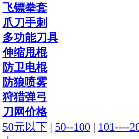
飞镖拳套
爪刀手刺
多功能刀具
伸缩甩棍
防卫电棍
防狼喷雾
狩猎弹弓
刀网价格
50元以下
|
50--100
|
101----2