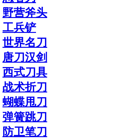
野营斧头
工兵铲
世界名刀
唐刀汉剑
西式刀具
战术折刀
蝴蝶甩刀
弹簧跳刀
防卫笔刀