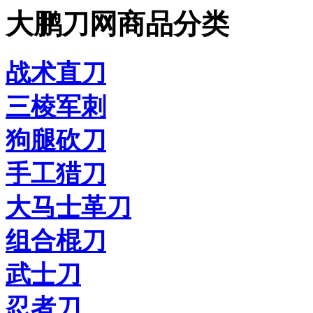
大鹏刀网商品分类
战术直刀
三棱军刺
狗腿砍刀
手工猎刀
大马士革刀
组合棍刀
武士刀
忍者刀