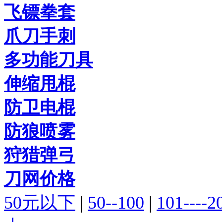
飞镖拳套
爪刀手刺
多功能刀具
伸缩甩棍
防卫电棍
防狼喷雾
狩猎弹弓
刀网价格
50元以下
|
50--100
|
101----2