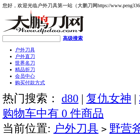
您好，欢迎光临户外刀具第一站（大鹏刀网https://www.peng336
高级搜索
户外刀具
户外直刀
世界名刀
精品折刀
会员中心
购买付款方式
热门搜索：
d80
|
复仇女神
|
购物车中有 0 件商品
当前位置:
户外刀具
野营
>