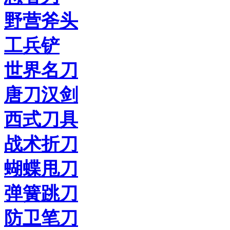
野营斧头
工兵铲
世界名刀
唐刀汉剑
西式刀具
战术折刀
蝴蝶甩刀
弹簧跳刀
防卫笔刀