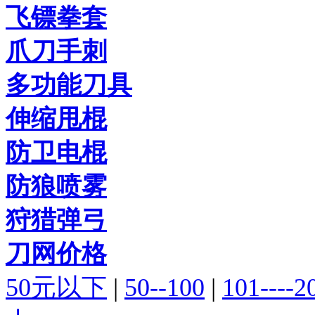
飞镖拳套
爪刀手刺
多功能刀具
伸缩甩棍
防卫电棍
防狼喷雾
狩猎弹弓
刀网价格
50元以下
|
50--100
|
101----2