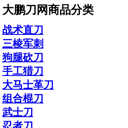
大鹏刀网商品分类
战术直刀
三棱军刺
狗腿砍刀
手工猎刀
大马士革刀
组合棍刀
武士刀
忍者刀