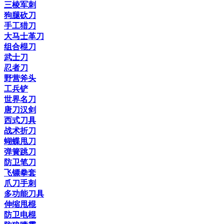
三棱军刺
狗腿砍刀
手工猎刀
大马士革刀
组合棍刀
武士刀
忍者刀
野营斧头
工兵铲
世界名刀
唐刀汉剑
西式刀具
战术折刀
蝴蝶甩刀
弹簧跳刀
防卫笔刀
飞镖拳套
爪刀手刺
多功能刀具
伸缩甩棍
防卫电棍