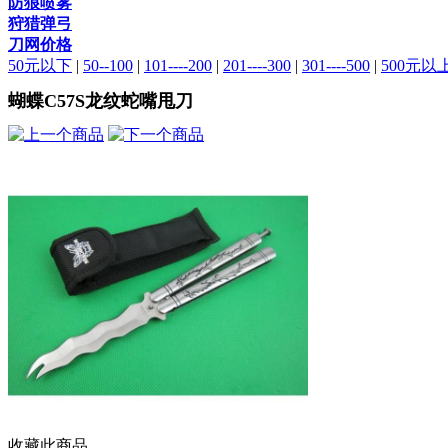
防狼喷雾
狩猎弹弓
刀网价格
50元以下
|
50--100
|
101----200
|
201----300
|
301----500
|
500元以
蝴蝶C57S龙纹蛇嘴甩刀
收藏此商品