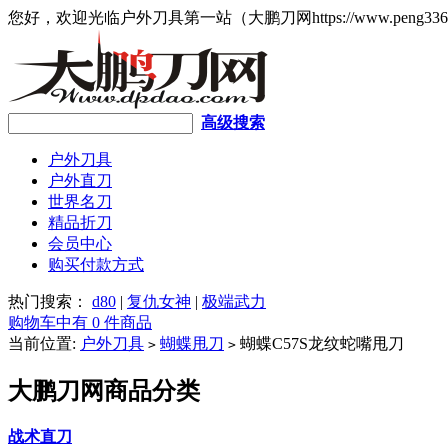
您好，欢迎光临户外刀具第一站（大鹏刀网https://www.peng336
高级搜索
户外刀具
户外直刀
世界名刀
精品折刀
会员中心
购买付款方式
热门搜索：
d80
|
复仇女神
|
极端武力
购物车中有 0 件商品
当前位置:
户外刀具
蝴蝶甩刀
蝴蝶C57S龙纹蛇嘴甩刀
>
>
大鹏刀网商品分类
战术直刀