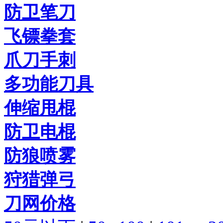
防卫笔刀
飞镖拳套
爪刀手刺
多功能刀具
伸缩甩棍
防卫电棍
防狼喷雾
狩猎弹弓
刀网价格