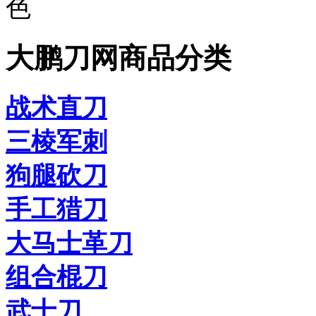
色
大鹏刀网商品分类
战术直刀
三棱军刺
狗腿砍刀
手工猎刀
大马士革刀
组合棍刀
武士刀