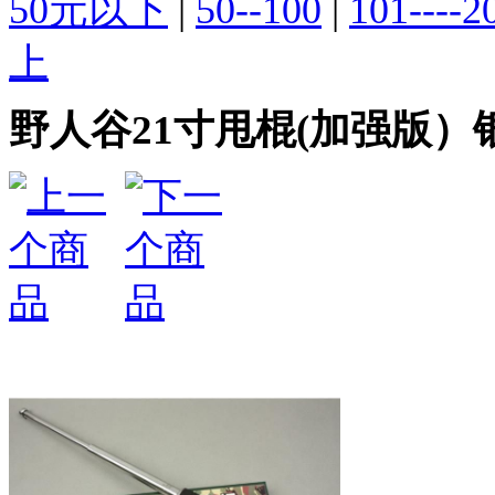
50元以下
|
50--100
|
101----2
上
野人谷21寸甩棍(加强版）