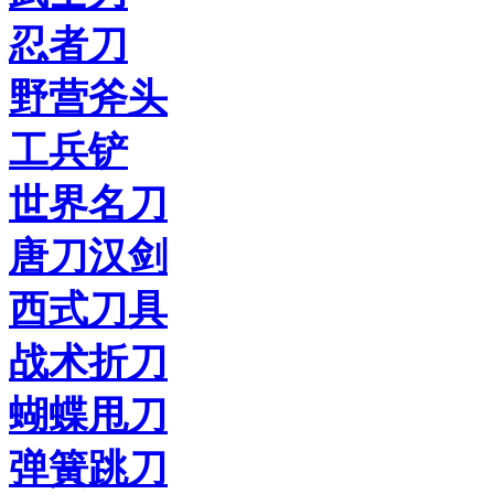
忍者刀
野营斧头
工兵铲
世界名刀
唐刀汉剑
西式刀具
战术折刀
蝴蝶甩刀
弹簧跳刀