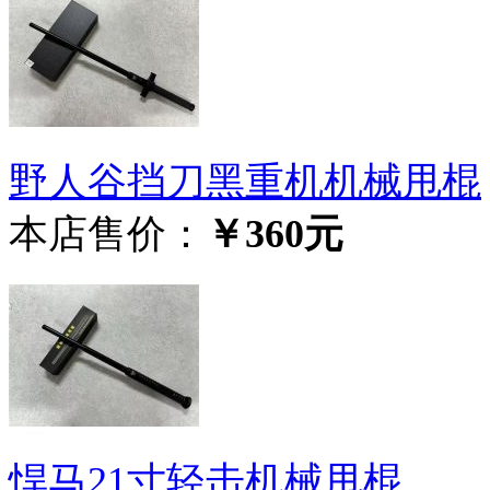
野人谷挡刀黑重机机械甩棍
本店售价：
￥360元
悍马21寸轻击机械甩棍