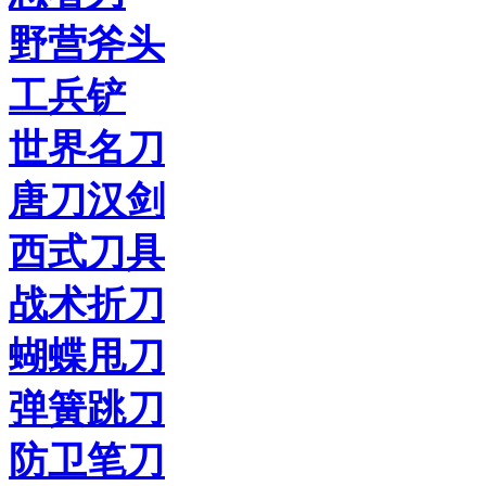
野营斧头
工兵铲
世界名刀
唐刀汉剑
西式刀具
战术折刀
蝴蝶甩刀
弹簧跳刀
防卫笔刀