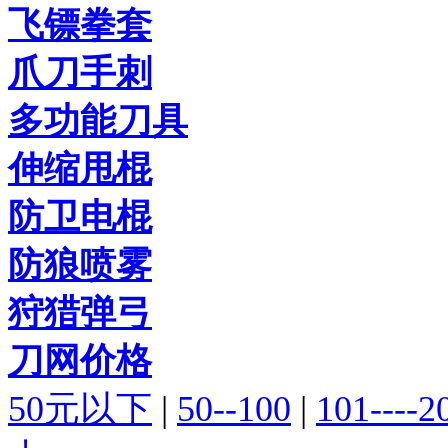
飞镖拳套
爪刀手刺
多功能刀具
伸缩甩棍
防卫电棍
防狼喷雾
狩猎弹弓
刀网价格
50元以下
|
50--100
|
101----2