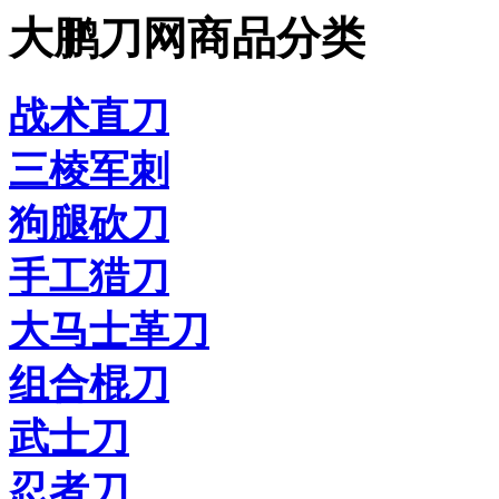
大鹏刀网商品分类
战术直刀
三棱军刺
狗腿砍刀
手工猎刀
大马士革刀
组合棍刀
武士刀
忍者刀