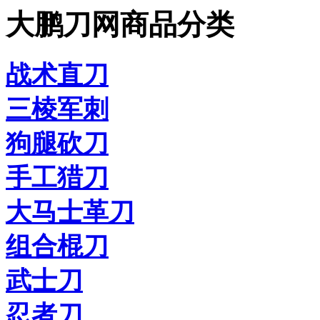
大鹏刀网商品分类
战术直刀
三棱军刺
狗腿砍刀
手工猎刀
大马士革刀
组合棍刀
武士刀
忍者刀