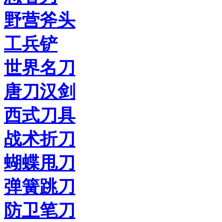
野营斧头
工兵铲
世界名刀
唐刀汉剑
西式刀具
战术折刀
蝴蝶甩刀
弹簧跳刀
防卫笔刀