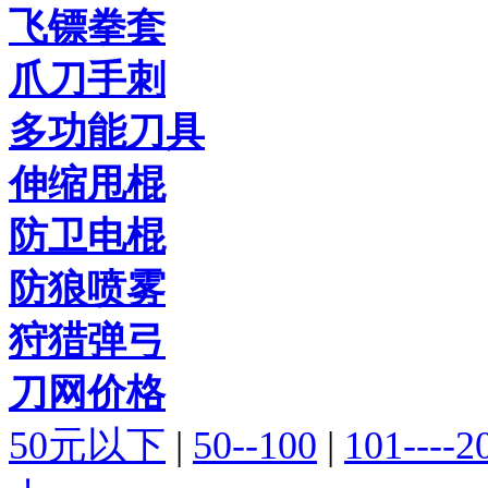
飞镖拳套
爪刀手刺
多功能刀具
伸缩甩棍
防卫电棍
防狼喷雾
狩猎弹弓
刀网价格
50元以下
|
50--100
|
101----2