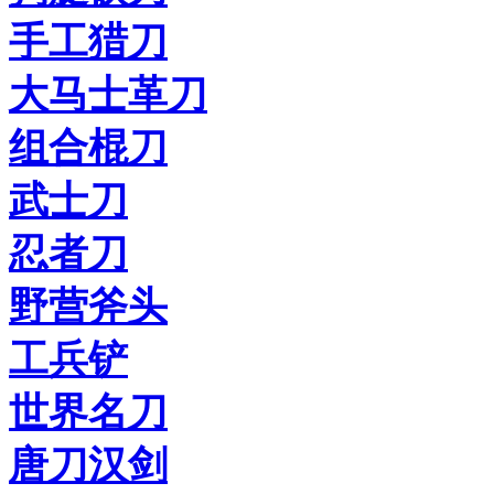
手工猎刀
大马士革刀
组合棍刀
武士刀
忍者刀
野营斧头
工兵铲
世界名刀
唐刀汉剑