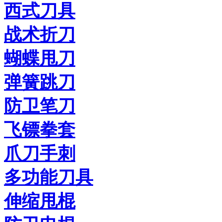
西式刀具
战术折刀
蝴蝶甩刀
弹簧跳刀
防卫笔刀
飞镖拳套
爪刀手刺
多功能刀具
伸缩甩棍