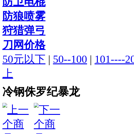
防卫电棍
防狼喷雾
狩猎弹弓
刀网价格
50元以下
|
50--100
|
101----2
上
冷钢侏罗纪暴龙