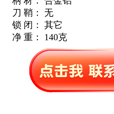
柄 材： 合金铝
刀 鞘： 无
锁 闭： 其它
净 重： 140克