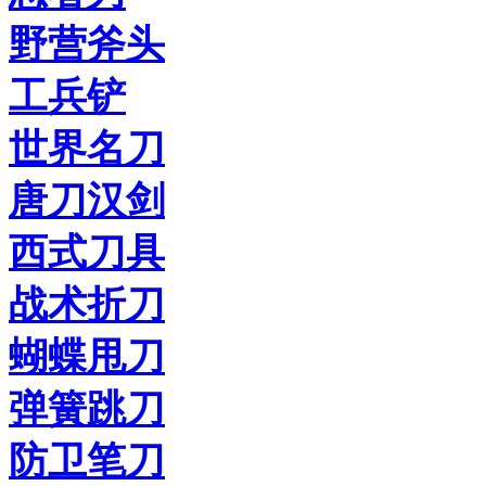
野营斧头
工兵铲
世界名刀
唐刀汉剑
西式刀具
战术折刀
蝴蝶甩刀
弹簧跳刀
防卫笔刀