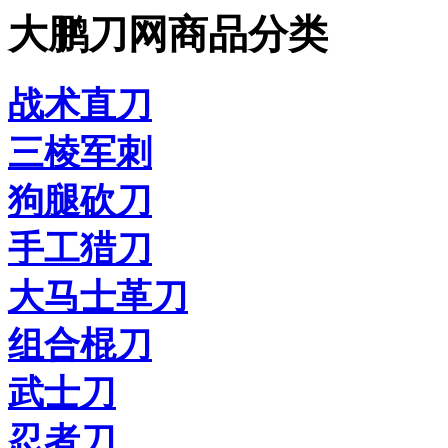
大鹏刀网商品分类
战术直刀
三棱军刺
狗腿砍刀
手工猎刀
大马士革刀
组合棍刀
武士刀
忍者刀