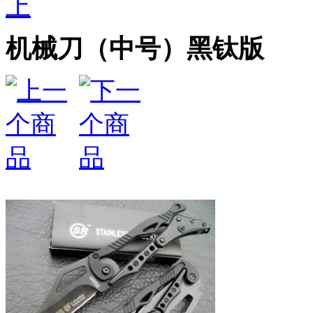
上
机械刀（中号）黑钛版