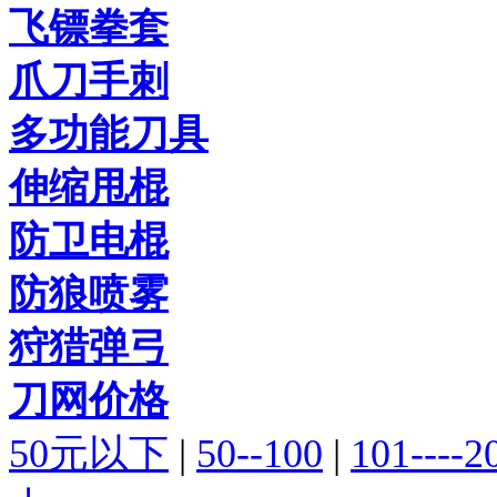
飞镖拳套
爪刀手刺
多功能刀具
伸缩甩棍
防卫电棍
防狼喷雾
狩猎弹弓
刀网价格
50元以下
|
50--100
|
101----2