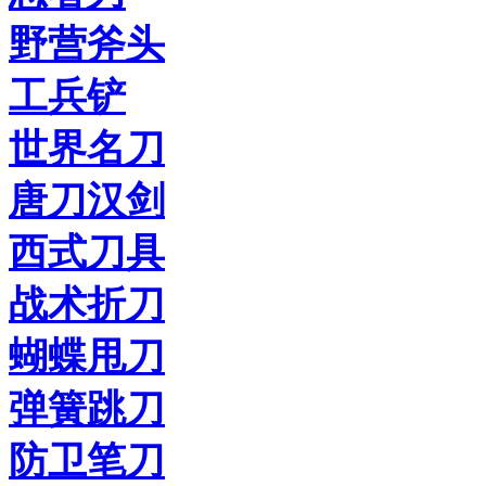
野营斧头
工兵铲
世界名刀
唐刀汉剑
西式刀具
战术折刀
蝴蝶甩刀
弹簧跳刀
防卫笔刀