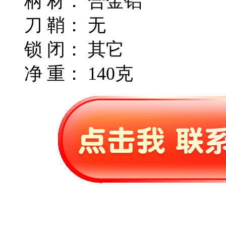
柄 材： 合金铝
刀 鞘： 无
锁 闭： 其它
净 重： 140克