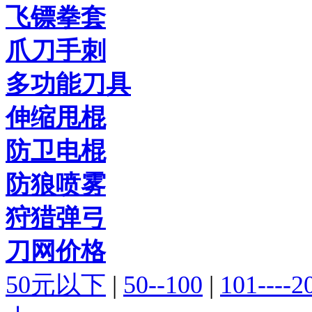
飞镖拳套
爪刀手刺
多功能刀具
伸缩甩棍
防卫电棍
防狼喷雾
狩猎弹弓
刀网价格
50元以下
|
50--100
|
101----2