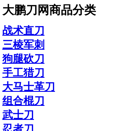
大鹏刀网商品分类
战术直刀
三棱军刺
狗腿砍刀
手工猎刀
大马士革刀
组合棍刀
武士刀
忍者刀