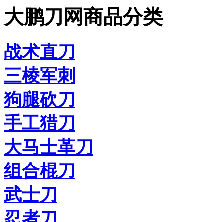
大鹏刀网商品分类
战术直刀
三棱军刺
狗腿砍刀
手工猎刀
大马士革刀
组合棍刀
武士刀
忍者刀