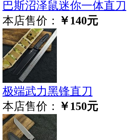
巴斯沼泽鼠迷你一体直刀
本店售价：
￥140元
极‮武端‬力黑锋直刀
本店售价：
￥150元