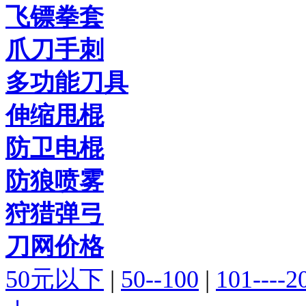
飞镖拳套
爪刀手刺
多功能刀具
伸缩甩棍
防卫电棍
防狼喷雾
狩猎弹弓
刀网价格
50元以下
|
50--100
|
101----2