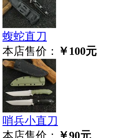
蝮蛇直刀
本店售价：
￥100元
哨兵小直刀
本店售价：
￥90元