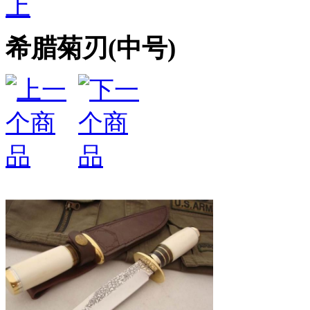
上
希腊菊刃(中号)