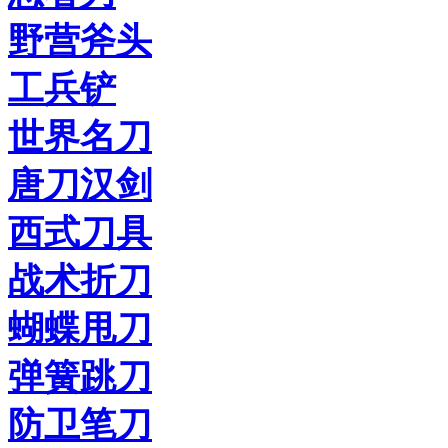
野营斧头
工兵铲
世界名刀
唐刀汉剑
西式刀具
战术折刀
蝴蝶甩刀
弹簧跳刀
防卫笔刀