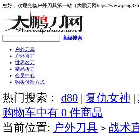
您好，欢迎光临户外刀具第一站（大鹏刀网https://www.peng336
高级搜索
户外刀具
户外直刀
世界名刀
精品折刀
会员中心
购买付款方式
热门搜索：
d80
|
复仇女神
|
购物车中有 0 件商品
当前位置:
户外刀具
战术
>