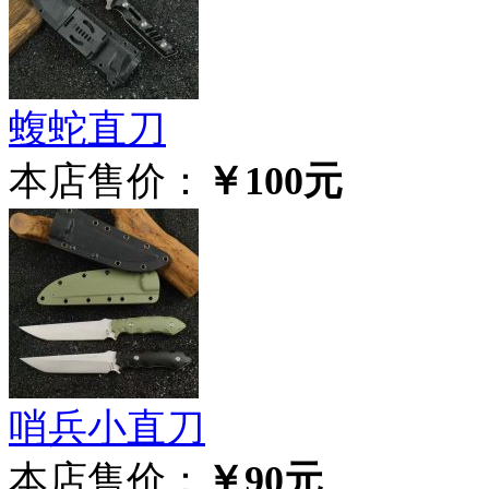
蝮蛇直刀
本店售价：
￥100元
哨兵小直刀
本店售价：
￥90元