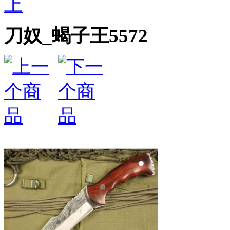
上
刀奴_蝎子王5572