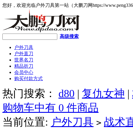
您好，欢迎光临户外刀具第一站（大鹏刀网https://www.peng336
高级搜索
户外刀具
户外直刀
世界名刀
精品折刀
会员中心
购买付款方式
热门搜索：
d80
|
复仇女神
|
购物车中有 0 件商品
当前位置:
户外刀具
战术
>