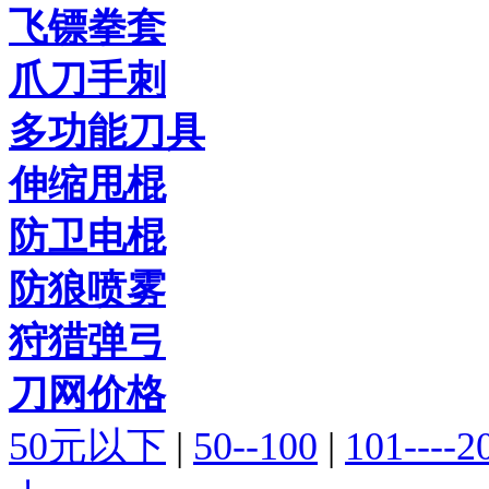
飞镖拳套
爪刀手刺
多功能刀具
伸缩甩棍
防卫电棍
防狼喷雾
狩猎弹弓
刀网价格
50元以下
|
50--100
|
101----2