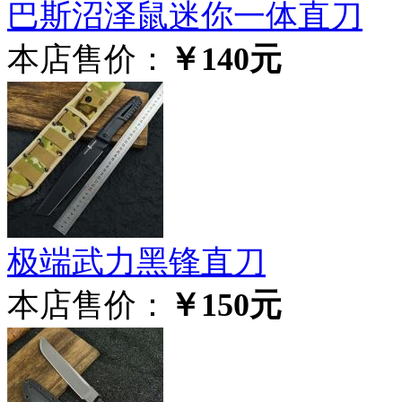
巴斯沼泽鼠迷你一体直刀
本店售价：
￥140元
极‮武端‬力黑锋直刀
本店售价：
￥150元