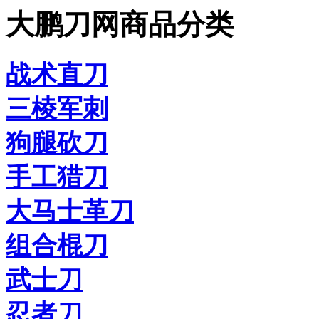
大鹏刀网商品分类
战术直刀
三棱军刺
狗腿砍刀
手工猎刀
大马士革刀
组合棍刀
武士刀
忍者刀