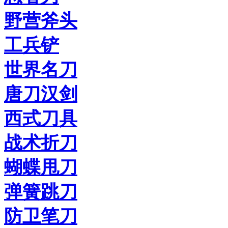
野营斧头
工兵铲
世界名刀
唐刀汉剑
西式刀具
战术折刀
蝴蝶甩刀
弹簧跳刀
防卫笔刀