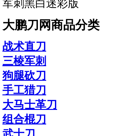
军刺黑白迷彩版
大鹏刀网商品分类
战术直刀
三棱军刺
狗腿砍刀
手工猎刀
大马士革刀
组合棍刀
武士刀