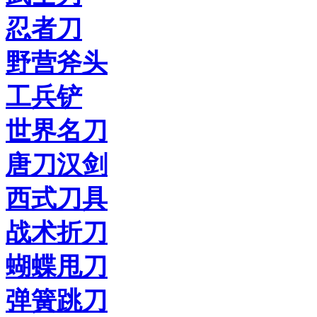
忍者刀
野营斧头
工兵铲
世界名刀
唐刀汉剑
西式刀具
战术折刀
蝴蝶甩刀
弹簧跳刀