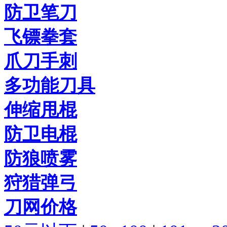
防卫笔刀
飞镖拳套
爪刀手刺
多功能刀具
伸缩甩棍
防卫电棍
防狼喷雾
狩猎弹弓
刀网价格