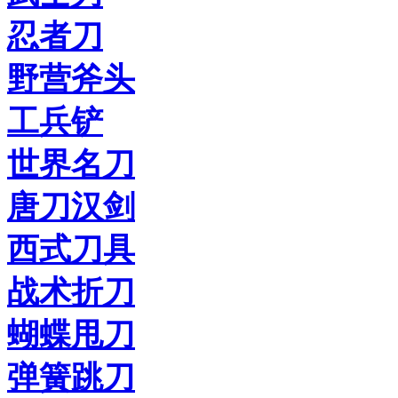
忍者刀
野营斧头
工兵铲
世界名刀
唐刀汉剑
西式刀具
战术折刀
蝴蝶甩刀
弹簧跳刀