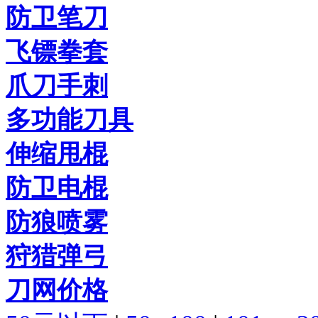
防卫笔刀
飞镖拳套
爪刀手刺
多功能刀具
伸缩甩棍
防卫电棍
防狼喷雾
狩猎弹弓
刀网价格