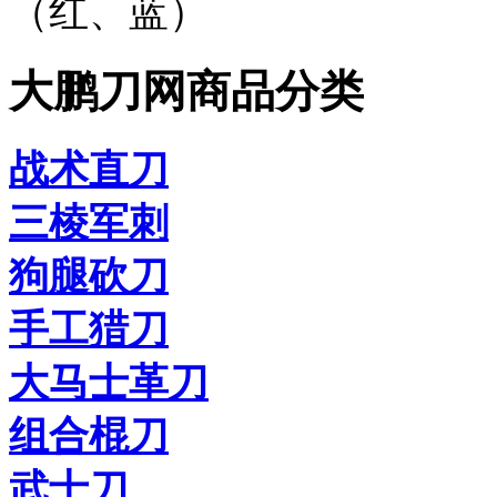
（红、蓝）
大鹏刀网商品分类
战术直刀
三棱军刺
狗腿砍刀
手工猎刀
大马士革刀
组合棍刀
武士刀