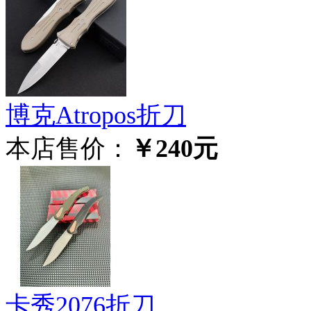
博克Atropos折刀
本店售价：
￥240元
卡秀2076折刀