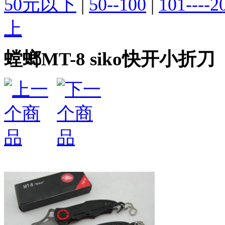
50元以下
|
50--100
|
101----2
上
螳螂MT-8 siko快开小折