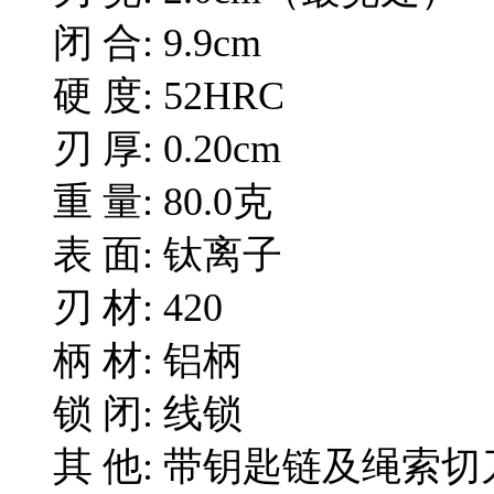
闭 合: 9.9cm
硬 度: 52HRC
刃 厚: 0.20cm
重 量: 80.0克
表 面: 钛离子
刃 材: 420
柄 材: 铝柄
锁 闭: 线锁
其 他: 带钥匙链及绳索切