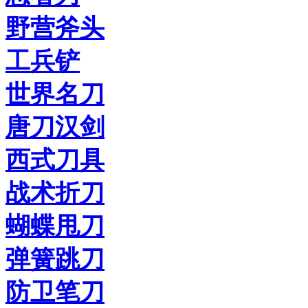
野营斧头
工兵铲
世界名刀
唐刀汉剑
西式刀具
战术折刀
蝴蝶甩刀
弹簧跳刀
防卫笔刀