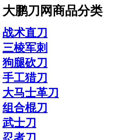
大鹏刀网商品分类
战术直刀
三棱军刺
狗腿砍刀
手工猎刀
大马士革刀
组合棍刀
武士刀
忍者刀