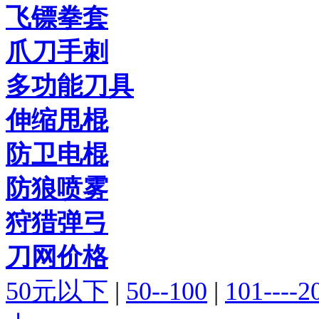
飞镖拳套
爪刀手刺
多功能刀具
伸缩甩棍
防卫电棍
防狼喷雾
狩猎弹弓
刀网价格
50元以下
|
50--100
|
101----2