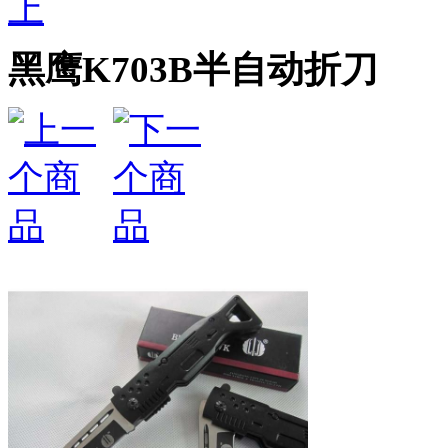
上
黑鹰K703B半自动折刀