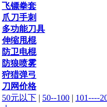
飞镖拳套
爪刀手刺
多功能刀具
伸缩甩棍
防卫电棍
防狼喷雾
狩猎弹弓
刀网价格
50元以下
|
50--100
|
101----2