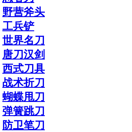
野营斧头
工兵铲
世界名刀
唐刀汉剑
西式刀具
战术折刀
蝴蝶甩刀
弹簧跳刀
防卫笔刀