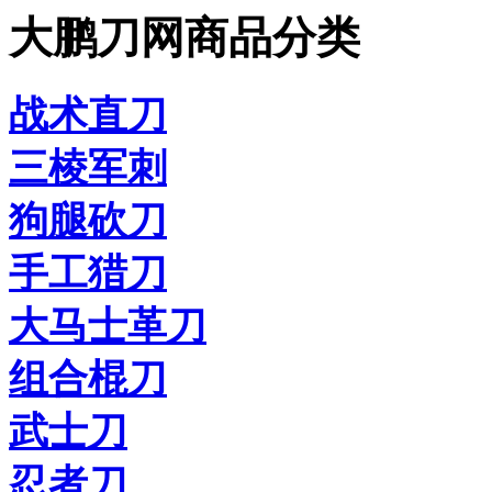
大鹏刀网商品分类
战术直刀
三棱军刺
狗腿砍刀
手工猎刀
大马士革刀
组合棍刀
武士刀
忍者刀