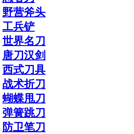
野营斧头
工兵铲
世界名刀
唐刀汉剑
西式刀具
战术折刀
蝴蝶甩刀
弹簧跳刀
防卫笔刀