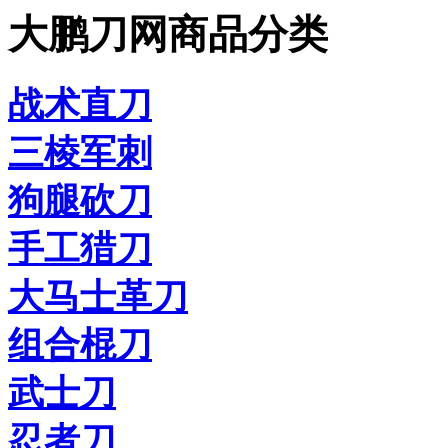
大鹏刀网商品分类
战术直刀
三棱军刺
狗腿砍刀
手工猎刀
大马士革刀
组合棍刀
武士刀
忍者刀