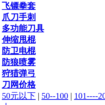
飞镖拳套
爪刀手刺
多功能刀具
伸缩甩棍
防卫电棍
防狼喷雾
狩猎弹弓
刀网价格
50元以下
|
50--100
|
101----2