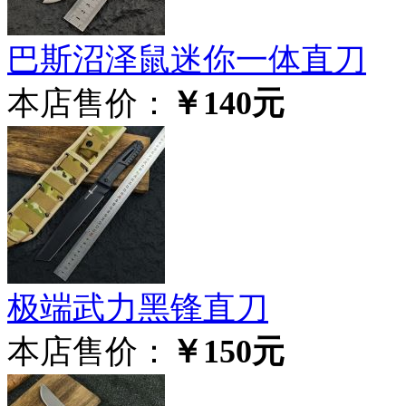
巴斯沼泽鼠迷你一体直刀
本店售价：
￥140元
极‮武端‬力黑锋直刀
本店售价：
￥150元