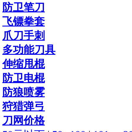
防卫笔刀
飞镖拳套
爪刀手刺
多功能刀具
伸缩甩棍
防卫电棍
防狼喷雾
狩猎弹弓
刀网价格