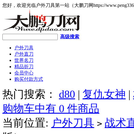
您好，欢迎光临户外刀具第一站（大鹏刀网https://www.peng336
高级搜索
户外刀具
户外直刀
世界名刀
精品折刀
会员中心
购买付款方式
热门搜索：
d80
|
复仇女神
|
购物车中有 0 件商品
当前位置:
户外刀具
战术
>