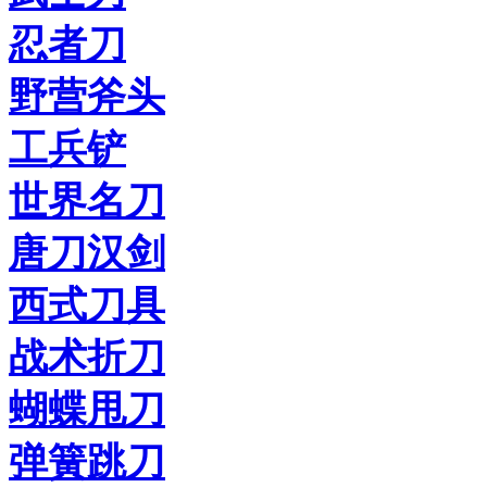
忍者刀
野营斧头
工兵铲
世界名刀
唐刀汉剑
西式刀具
战术折刀
蝴蝶甩刀
弹簧跳刀