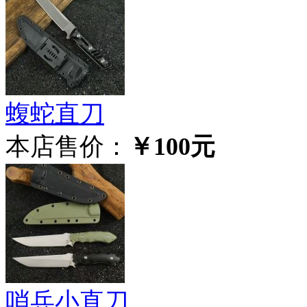
蝮蛇直刀
本店售价：
￥100元
哨兵小直刀