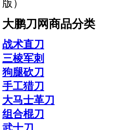
版）
大鹏刀网商品分类
战术直刀
三棱军刺
狗腿砍刀
手工猎刀
大马士革刀
组合棍刀
武士刀