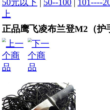
50元以下
|
50--100
|
101----2
上
正品鹰飞凌布兰登M2（护