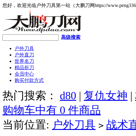
您好，欢迎光临户外刀具第一站（大鹏刀网https://www.peng336
高级搜索
户外刀具
户外直刀
世界名刀
精品折刀
会员中心
购买付款方式
热门搜索：
d80
|
复仇女神
|
购物车中有 0 件商品
当前位置:
户外刀具
战术
>