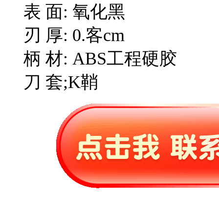
表 面: 氧化黑
刃 厚: 0.客cm
柄 材: ABS工程硬胶
刀 套;K鞘