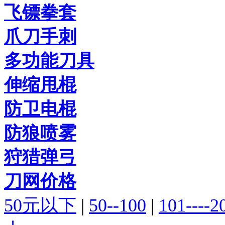
飞镖拳套
爪刀手刺
多功能刀具
伸缩甩棍
防卫电棍
防狼喷雾
狩猎弹弓
刀网价格
50元以下
|
50--100
|
101----2