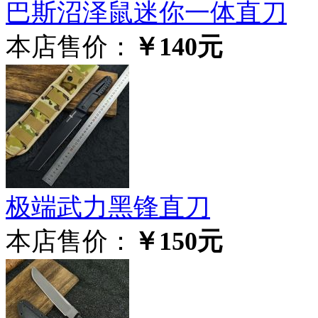
巴斯沼泽鼠迷你一体直刀
本店售价：
￥140元
极‮武端‬力黑锋直刀
本店售价：
￥150元