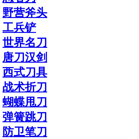
野营斧头
工兵铲
世界名刀
唐刀汉剑
西式刀具
战术折刀
蝴蝶甩刀
弹簧跳刀
防卫笔刀