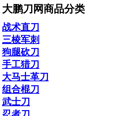
大鹏刀网商品分类
战术直刀
三棱军刺
狗腿砍刀
手工猎刀
大马士革刀
组合棍刀
武士刀
忍者刀