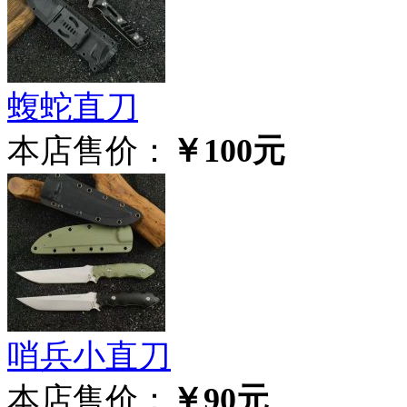
蝮蛇直刀
本店售价：
￥100元
哨兵小直刀
本店售价：
￥90元