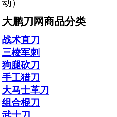
动）
大鹏刀网商品分类
战术直刀
三棱军刺
狗腿砍刀
手工猎刀
大马士革刀
组合棍刀
武士刀