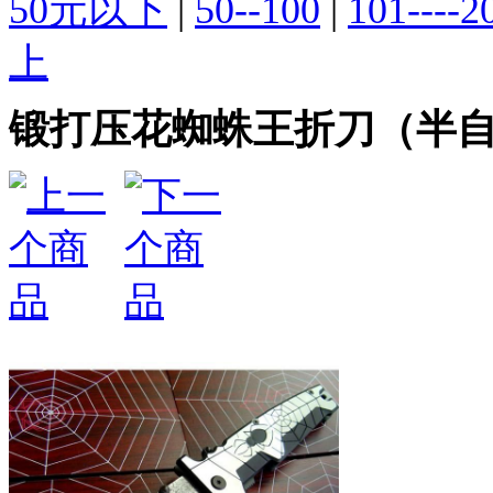
50元以下
|
50--100
|
101----2
上
锻打压花蜘蛛王折刀（半