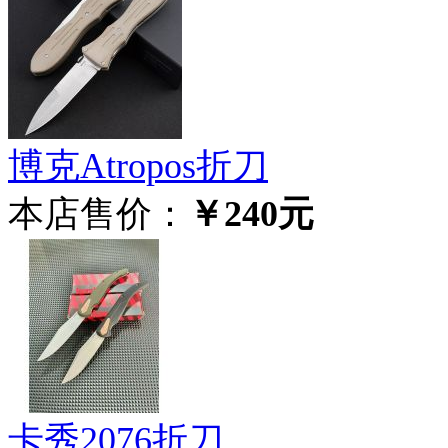
博克Atropos折刀
本店售价：
￥240元
卡秀2076折刀