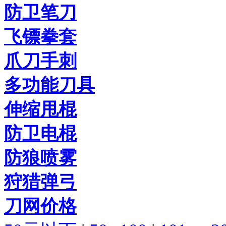
防卫笔刀
飞镖拳套
爪刀手刺
多功能刀具
伸缩甩棍
防卫电棍
防狼喷雾
狩猎弹弓
刀网价格