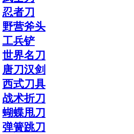
忍者刀
野营斧头
工兵铲
世界名刀
唐刀汉剑
西式刀具
战术折刀
蝴蝶甩刀
弹簧跳刀