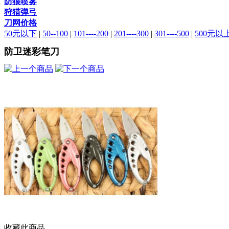
防狼喷雾
狩猎弹弓
刀网价格
50元以下
|
50--100
|
101----200
|
201----300
|
301----500
|
500元以
防卫迷彩笔刀
收藏此商品