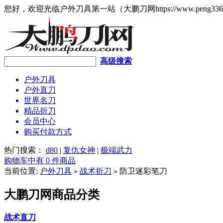
您好，欢迎光临户外刀具第一站（大鹏刀网https://www.peng336
高级搜索
户外刀具
户外直刀
世界名刀
精品折刀
会员中心
购买付款方式
热门搜索：
d80
|
复仇女神
|
极端武力
购物车中有 0 件商品
当前位置:
户外刀具
战术折刀
防卫迷彩笔刀
>
>
大鹏刀网商品分类
战术直刀