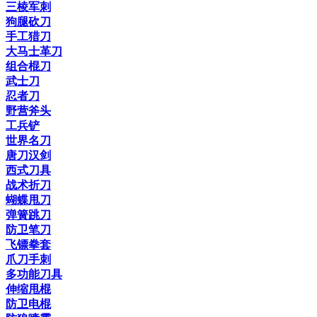
三棱军刺
狗腿砍刀
手工猎刀
大马士革刀
组合棍刀
武士刀
忍者刀
野营斧头
工兵铲
世界名刀
唐刀汉剑
西式刀具
战术折刀
蝴蝶甩刀
弹簧跳刀
防卫笔刀
飞镖拳套
爪刀手刺
多功能刀具
伸缩甩棍
防卫电棍