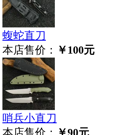
蝮蛇直刀
本店售价：
￥100元
哨兵小直刀
本店售价：
￥90元