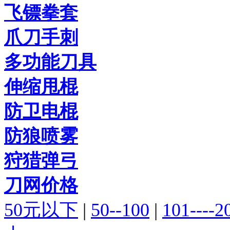
飞镖拳套
爪刀手刺
多功能刀具
伸缩甩棍
防卫电棍
防狼喷雾
狩猎弹弓
刀网价格
50元以下
|
50--100
|
101----2