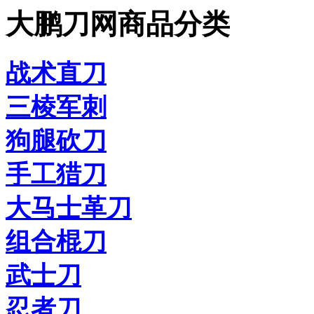
大鹏刀网商品分类
战术直刀
三棱军刺
狗腿砍刀
手工猎刀
大马士革刀
组合棍刀
武士刀
忍者刀