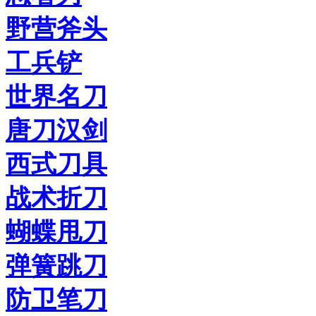
野营斧头
工兵铲
世界名刀
唐刀汉剑
西式刀具
战术折刀
蝴蝶甩刀
弹簧跳刀
防卫笔刀