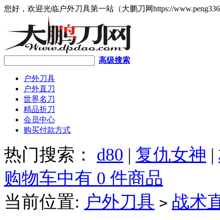
您好，欢迎光临户外刀具第一站（大鹏刀网https://www.peng336
高级搜索
户外刀具
户外直刀
世界名刀
精品折刀
会员中心
购买付款方式
热门搜索：
d80
|
复仇女神
|
购物车中有 0 件商品
当前位置:
户外刀具
战术
>