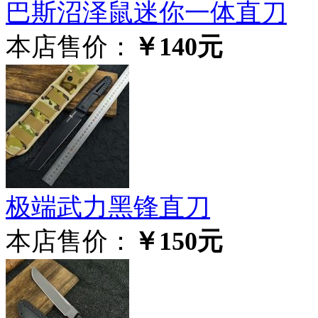
巴斯沼泽鼠迷你一体直刀
本店售价：
￥140元
极‮武端‬力黑锋直刀
本店售价：
￥150元