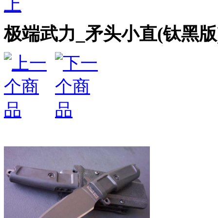
上
极端武力_矛头小直(钛黑版