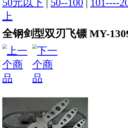
50元以下
|
50--100
|
101----2
上
全钢剑型双刃飞镖 MY-13