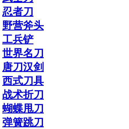
忍者刀
野营斧头
工兵铲
世界名刀
唐刀汉剑
西式刀具
战术折刀
蝴蝶甩刀
弹簧跳刀