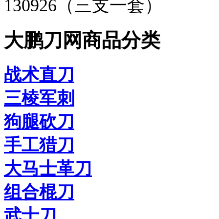
130926（三支一套）
大鹏刀网商品分类
战术直刀
三棱军刺
狗腿砍刀
手工猎刀
大马士革刀
组合棍刀
武士刀