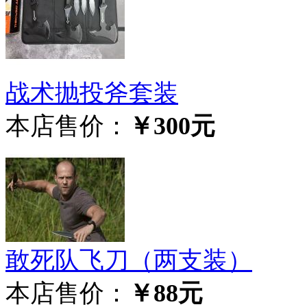
战术抛投斧套装
本店售价：
￥300元
敢死队飞刀（两支装）
本店售价：
￥88元