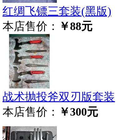
红绸飞镖三套装(黑版)
本店售价：
￥88元
战术抛投斧双刃版套装
本店售价：
￥300元