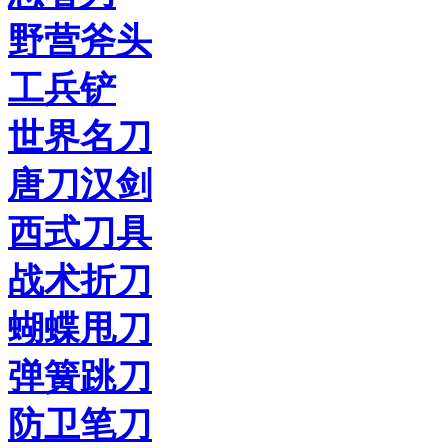
野营斧头
工兵铲
世界名刀
唐刀汉剑
西式刀具
战术折刀
蝴蝶甩刀
弹簧跳刀
防卫笔刀