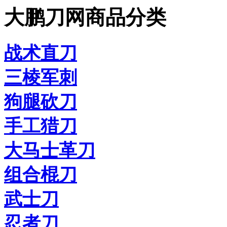
大鹏刀网商品分类
战术直刀
三棱军刺
狗腿砍刀
手工猎刀
大马士革刀
组合棍刀
武士刀
忍者刀