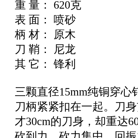
重 量： 620克
表 面： 喷砂
柄 材： 原木
刀 鞘： 尼龙
其 它： 锋利
三颗直径15mm纯铜穿心
刀柄紧紧扣在一起。刀身
才30cm的刀身，却重达
砍到力，砍力集中，回振