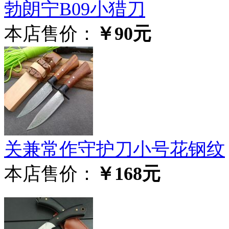
勃朗宁B09小猎刀
本店售价：
￥90元
关兼常作守护刀小号花钢纹
本店售价：
￥168元