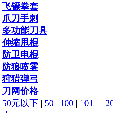
飞镖拳套
爪刀手刺
多功能刀具
伸缩甩棍
防卫电棍
防狼喷雾
狩猎弹弓
刀网价格
50元以下
|
50--100
|
101----2