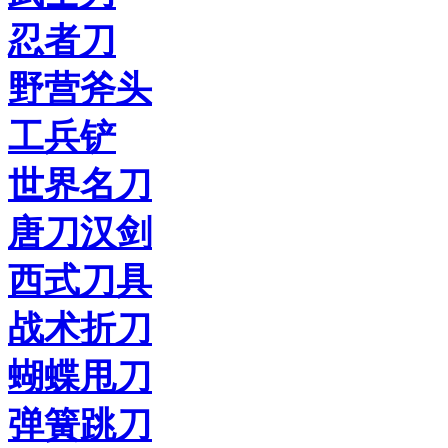
忍者刀
野营斧头
工兵铲
世界名刀
唐刀汉剑
西式刀具
战术折刀
蝴蝶甩刀
弹簧跳刀