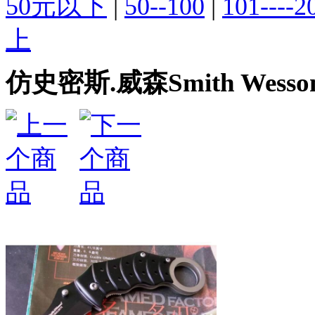
50元以下
|
50--100
|
101----2
上
仿史密斯.威森Smith Wess