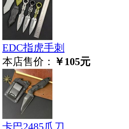
EDC指虎手刺
本店售价：
￥105元
卡巴2485爪刀