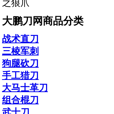
之狼爪
大鹏刀网商品分类
战术直刀
三棱军刺
狗腿砍刀
手工猎刀
大马士革刀
组合棍刀
武士刀