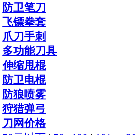
防卫笔刀
飞镖拳套
爪刀手刺
多功能刀具
伸缩甩棍
防卫电棍
防狼喷雾
狩猎弹弓
刀网价格