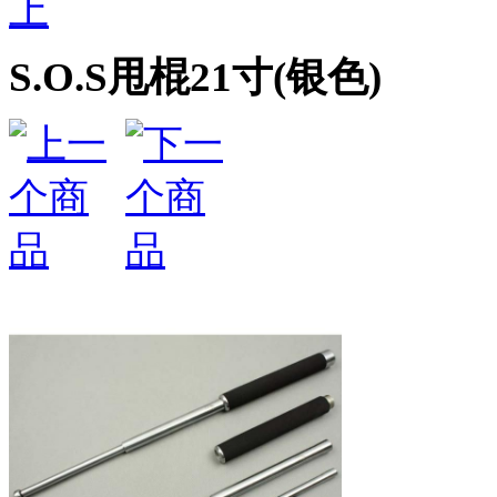
上
S.O.S甩棍21寸(银色)