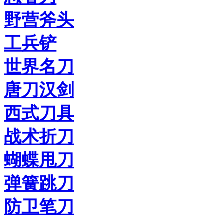
野营斧头
工兵铲
世界名刀
唐刀汉剑
西式刀具
战术折刀
蝴蝶甩刀
弹簧跳刀
防卫笔刀