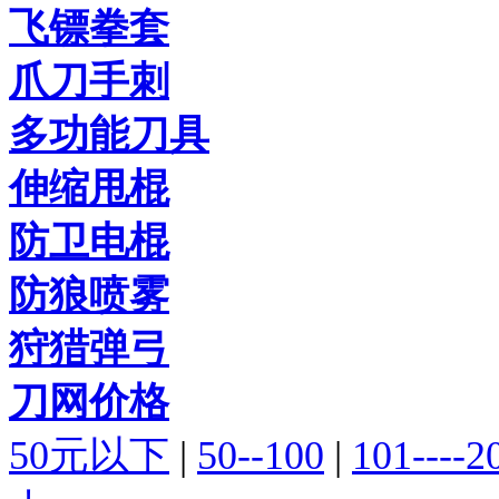
飞镖拳套
爪刀手刺
多功能刀具
伸缩甩棍
防卫电棍
防狼喷雾
狩猎弹弓
刀网价格
50元以下
|
50--100
|
101----2