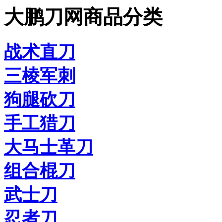
大鹏刀网商品分类
战术直刀
三棱军刺
狗腿砍刀
手工猎刀
大马士革刀
组合棍刀
武士刀
忍者刀