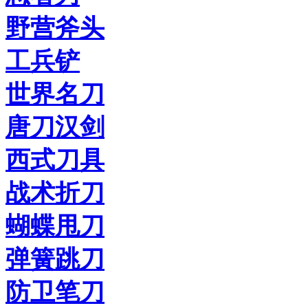
野营斧头
工兵铲
世界名刀
唐刀汉剑
西式刀具
战术折刀
蝴蝶甩刀
弹簧跳刀
防卫笔刀