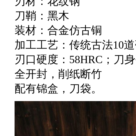
刃材：花纹钢
刀鞘：黑木
装材：合金仿古铜
加工工艺：传统古法10
刃口硬度：58HRC；刀身
全开封，削纸断竹
配有锦盒，刀袋。