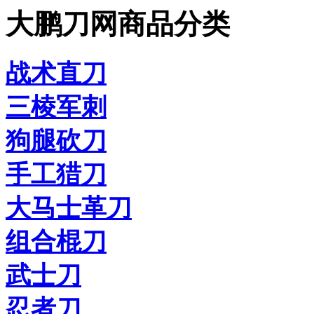
大鹏刀网商品分类
战术直刀
三棱军刺
狗腿砍刀
手工猎刀
大马士革刀
组合棍刀
武士刀
忍者刀