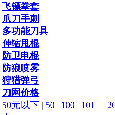
飞镖拳套
爪刀手刺
多功能刀具
伸缩甩棍
防卫电棍
防狼喷雾
狩猎弹弓
刀网价格
50元以下
|
50--100
|
101----2