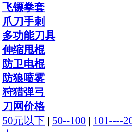
飞镖拳套
爪刀手刺
多功能刀具
伸缩甩棍
防卫电棍
防狼喷雾
狩猎弹弓
刀网价格
50元以下
|
50--100
|
101----2