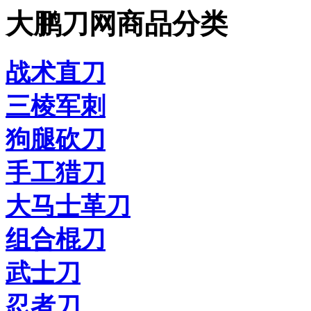
大鹏刀网商品分类
战术直刀
三棱军刺
狗腿砍刀
手工猎刀
大马士革刀
组合棍刀
武士刀
忍者刀