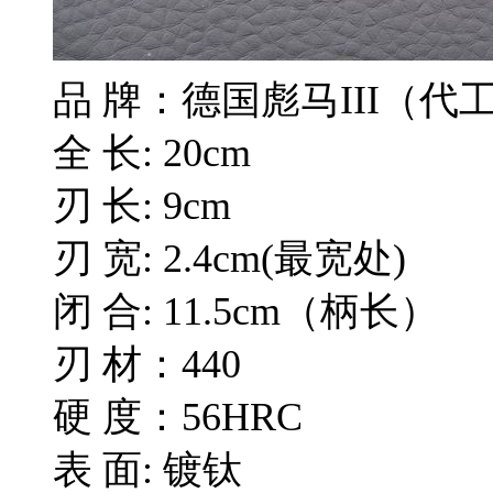
品 牌：德国彪马III（代
全 长: 20cm
刃 长: 9cm
刃 宽: 2.4cm(最宽处)
闭 合: 11.5cm（柄长）
刃 材：440
硬 度：56HRC
表 面: 镀钛