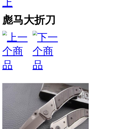
上
彪马大折刀