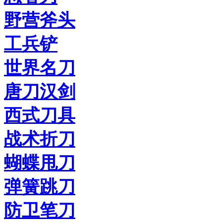
野营斧头
工兵铲
世界名刀
唐刀汉剑
西式刀具
战术折刀
蝴蝶甩刀
弹簧跳刀
防卫笔刀