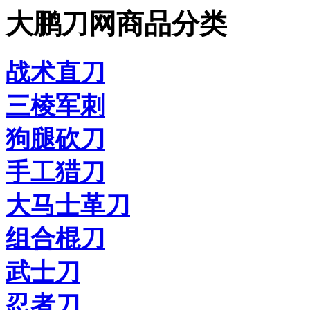
大鹏刀网商品分类
战术直刀
三棱军刺
狗腿砍刀
手工猎刀
大马士革刀
组合棍刀
武士刀
忍者刀