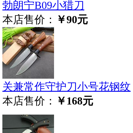
勃朗宁B09小猎刀
本店售价：
￥90元
关兼常作守护刀小号花钢纹
本店售价：
￥168元