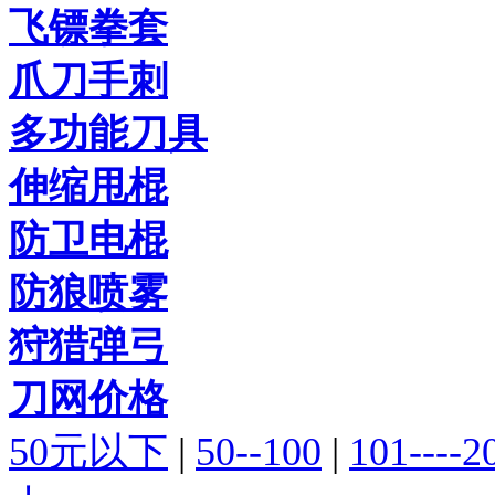
飞镖拳套
爪刀手刺
多功能刀具
伸缩甩棍
防卫电棍
防狼喷雾
狩猎弹弓
刀网价格
50元以下
|
50--100
|
101----2