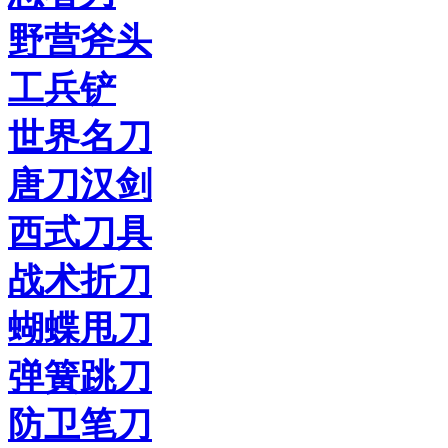
野营斧头
工兵铲
世界名刀
唐刀汉剑
西式刀具
战术折刀
蝴蝶甩刀
弹簧跳刀
防卫笔刀