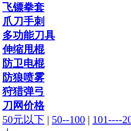
飞镖拳套
爪刀手刺
多功能刀具
伸缩甩棍
防卫电棍
防狼喷雾
狩猎弹弓
刀网价格
50元以下
|
50--100
|
101----2