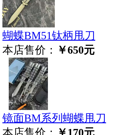
蝴蝶BM51钛柄甩刀
本店售价：
￥650元
镜面BM系列蝴蝶甩刀
本店售价：
￥170元