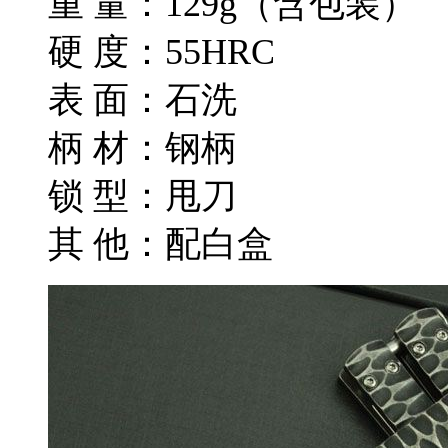
重 量：129g（含包装）
硬 度：55HRC
表 面：石洗
柄 材：钢柄
锁 型：甩刀
其 他：配白盒