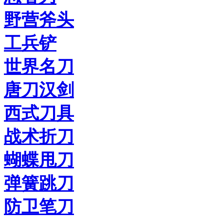
野营斧头
工兵铲
世界名刀
唐刀汉剑
西式刀具
战术折刀
蝴蝶甩刀
弹簧跳刀
防卫笔刀