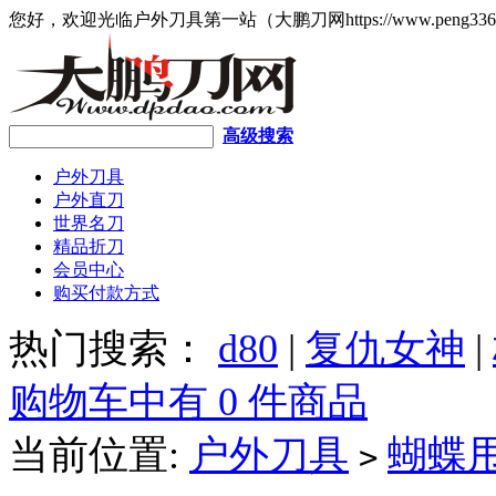
您好，欢迎光临户外刀具第一站（大鹏刀网https://www.peng336
高级搜索
户外刀具
户外直刀
世界名刀
精品折刀
会员中心
购买付款方式
热门搜索：
d80
|
复仇女神
|
购物车中有 0 件商品
当前位置:
户外刀具
蝴蝶
>