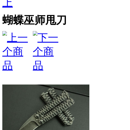
上
蝴蝶巫师甩刀