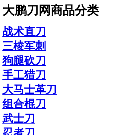
大鹏刀网商品分类
战术直刀
三棱军刺
狗腿砍刀
手工猎刀
大马士革刀
组合棍刀
武士刀
忍者刀