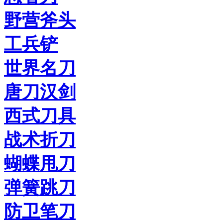
野营斧头
工兵铲
世界名刀
唐刀汉剑
西式刀具
战术折刀
蝴蝶甩刀
弹簧跳刀
防卫笔刀