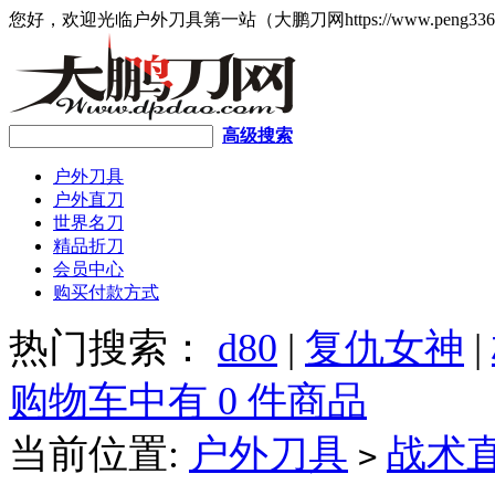
您好，欢迎光临户外刀具第一站（大鹏刀网https://www.peng336
高级搜索
户外刀具
户外直刀
世界名刀
精品折刀
会员中心
购买付款方式
热门搜索：
d80
|
复仇女神
|
购物车中有 0 件商品
当前位置:
户外刀具
战术
>