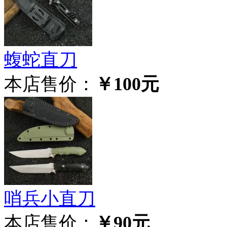
蝮蛇直刀
本店售价：
￥100元
哨兵小直刀
本店售价：
￥90元