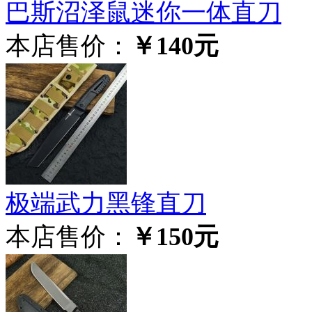
巴斯沼泽鼠迷你一体直刀
本店售价：
￥140元
极‮武端‬力黑锋直刀
本店售价：
￥150元