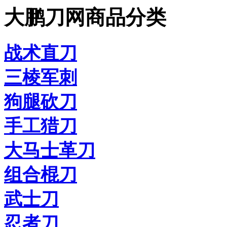
大鹏刀网商品分类
战术直刀
三棱军刺
狗腿砍刀
手工猎刀
大马士革刀
组合棍刀
武士刀
忍者刀