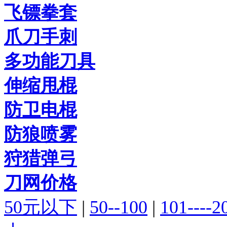
飞镖拳套
爪刀手刺
多功能刀具
伸缩甩棍
防卫电棍
防狼喷雾
狩猎弹弓
刀网价格
50元以下
|
50--100
|
101----2