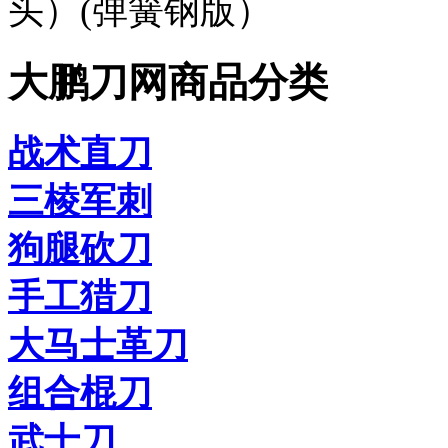
头）(弹簧钢版）
大鹏刀网商品分类
战术直刀
三棱军刺
狗腿砍刀
手工猎刀
大马士革刀
组合棍刀
武士刀