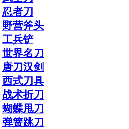
忍者刀
野营斧头
工兵铲
世界名刀
唐刀汉剑
西式刀具
战术折刀
蝴蝶甩刀
弹簧跳刀