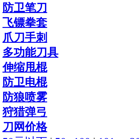
防卫笔刀
飞镖拳套
爪刀手刺
多功能刀具
伸缩甩棍
防卫电棍
防狼喷雾
狩猎弹弓
刀网价格