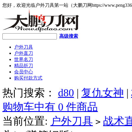
您好，欢迎光临户外刀具第一站（大鹏刀网https://www.peng336
高级搜索
户外刀具
户外直刀
世界名刀
精品折刀
会员中心
购买付款方式
热门搜索：
d80
|
复仇女神
|
购物车中有 0 件商品
当前位置:
户外刀具
战术
>