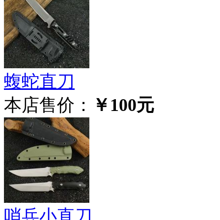
蝮蛇直刀
本店售价：
￥100元
哨兵小直刀