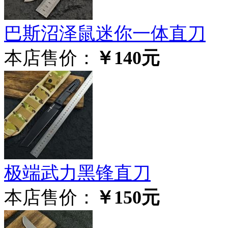
巴斯沼泽鼠迷你一体直刀
本店售价：
￥140元
极‮武端‬力黑锋直刀
本店售价：
￥150元