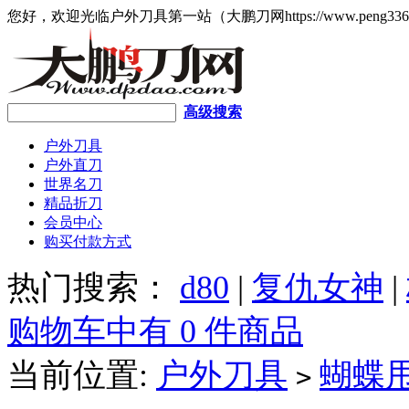
您好，欢迎光临户外刀具第一站（大鹏刀网https://www.peng336
高级搜索
户外刀具
户外直刀
世界名刀
精品折刀
会员中心
购买付款方式
热门搜索：
d80
|
复仇女神
|
购物车中有 0 件商品
当前位置:
户外刀具
蝴蝶
>