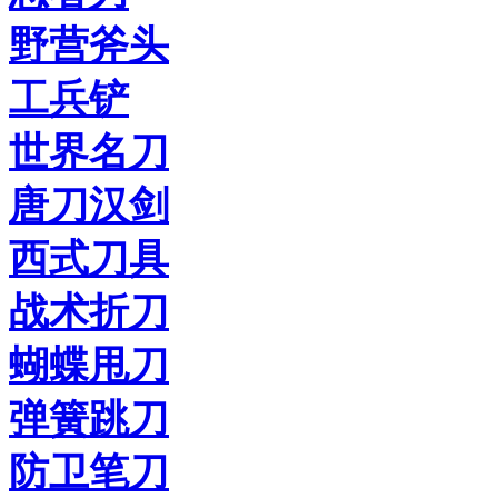
野营斧头
工兵铲
世界名刀
唐刀汉剑
西式刀具
战术折刀
蝴蝶甩刀
弹簧跳刀
防卫笔刀