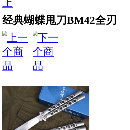
上
经典蝴蝶甩刀BM42全刃