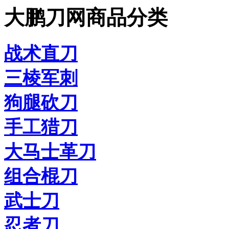
大鹏刀网商品分类
战术直刀
三棱军刺
狗腿砍刀
手工猎刀
大马士革刀
组合棍刀
武士刀
忍者刀