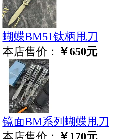
蝴蝶BM51钛柄甩刀
本店售价：
￥650元
镜面BM系列蝴蝶甩刀
本店售价：
￥170元