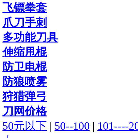
飞镖拳套
爪刀手刺
多功能刀具
伸缩甩棍
防卫电棍
防狼喷雾
狩猎弹弓
刀网价格
50元以下
|
50--100
|
101----2