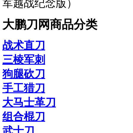
军越战纪念版）
大鹏刀网商品分类
战术直刀
三棱军刺
狗腿砍刀
手工猎刀
大马士革刀
组合棍刀
武士刀