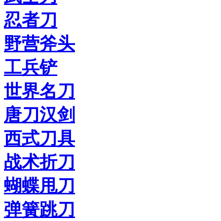
忍者刀
野营斧头
工兵铲
世界名刀
唐刀汉剑
西式刀具
战术折刀
蝴蝶甩刀
弹簧跳刀