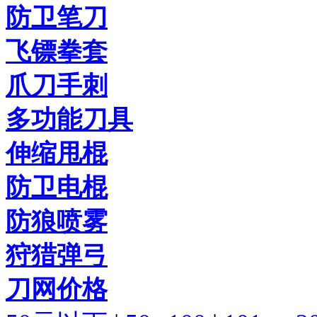
防卫笔刀
飞镖拳套
爪刀手刺
多功能刀具
伸缩甩棍
防卫电棍
防狼喷雾
狩猎弹弓
刀网价格