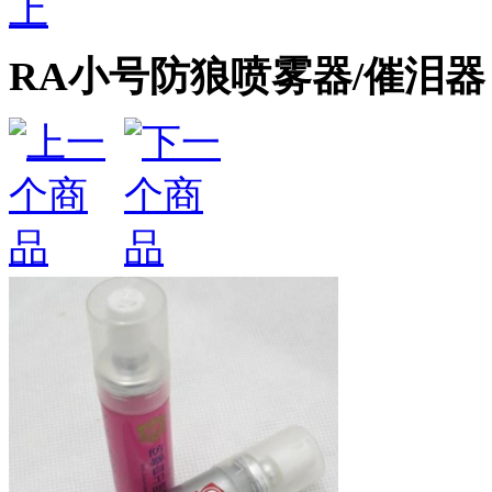
上
RA小号防狼喷雾器/催泪器