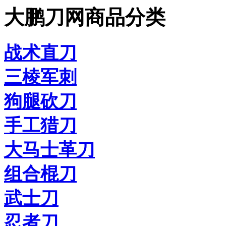
大鹏刀网商品分类
战术直刀
三棱军刺
狗腿砍刀
手工猎刀
大马士革刀
组合棍刀
武士刀
忍者刀