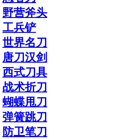
野营斧头
工兵铲
世界名刀
唐刀汉剑
西式刀具
战术折刀
蝴蝶甩刀
弹簧跳刀
防卫笔刀