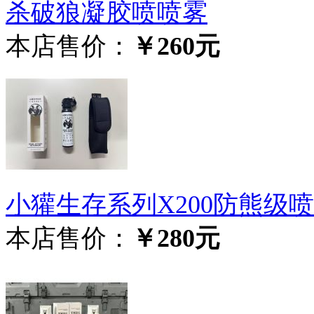
杀破狼凝胶喷喷雾
本店售价：
￥260元
小獾生存系‬列X200防熊级‬
本店售价：
￥280元