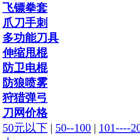
飞镖拳套
爪刀手刺
多功能刀具
伸缩甩棍
防卫电棍
防狼喷雾
狩猎弹弓
刀网价格
50元以下
|
50--100
|
101----2