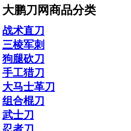
大鹏刀网商品分类
战术直刀
三棱军刺
狗腿砍刀
手工猎刀
大马士革刀
组合棍刀
武士刀
忍者刀