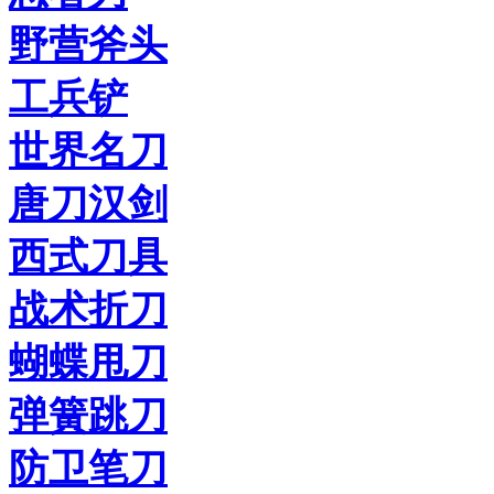
野营斧头
工兵铲
世界名刀
唐刀汉剑
西式刀具
战术折刀
蝴蝶甩刀
弹簧跳刀
防卫笔刀