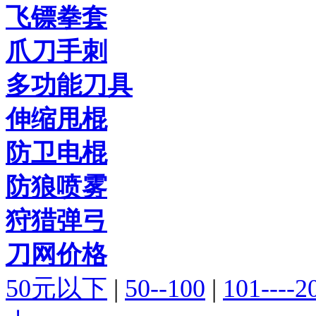
飞镖拳套
爪刀手刺
多功能刀具
伸缩甩棍
防卫电棍
防狼喷雾
狩猎弹弓
刀网价格
50元以下
|
50--100
|
101----2