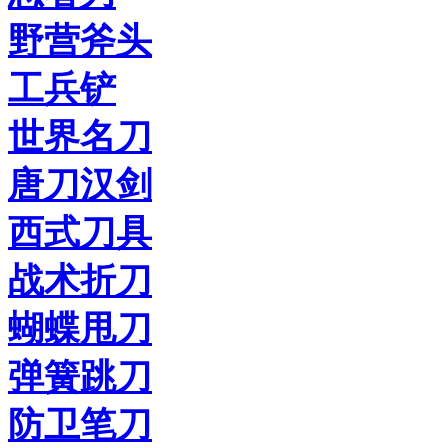
野营斧头
工兵铲
世界名刀
唐刀汉剑
西式刀具
战术折刀
蝴蝶甩刀
弹簧跳刀
防卫笔刀