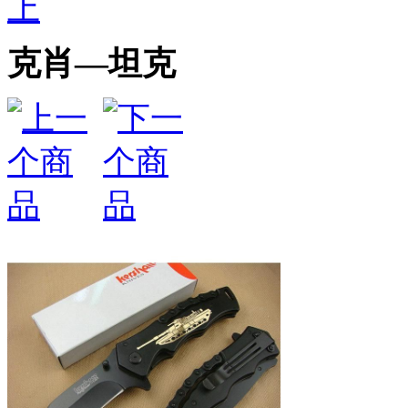
上
克肖—坦克