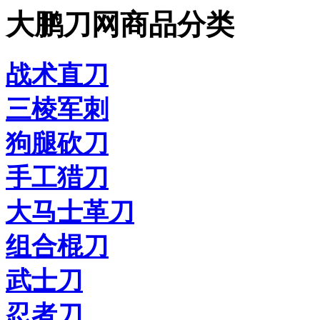
大鹏刀网商品分类
战术直刀
三棱军刺
狗腿砍刀
手工猎刀
大马士革刀
组合棍刀
武士刀
忍者刀