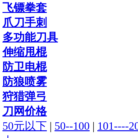
飞镖拳套
爪刀手刺
多功能刀具
伸缩甩棍
防卫电棍
防狼喷雾
狩猎弹弓
刀网价格
50元以下
|
50--100
|
101----2