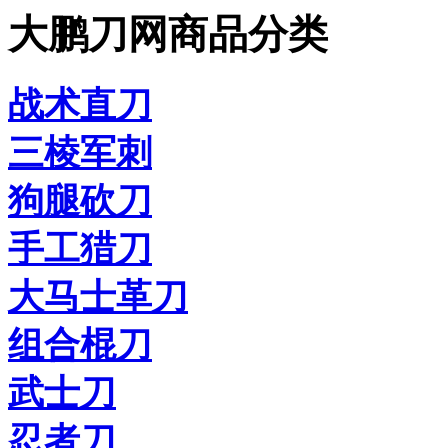
大鹏刀网商品分类
战术直刀
三棱军刺
狗腿砍刀
手工猎刀
大马士革刀
组合棍刀
武士刀
忍者刀