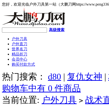
您好，欢迎光临户外刀具第一站（大鹏刀网https://www.peng336
高级搜索
户外刀具
户外直刀
世界名刀
精品折刀
会员中心
购买付款方式
热门搜索：
d80
|
复仇女神
|
购物车中有 0 件商品
当前位置:
户外刀具
战术
>