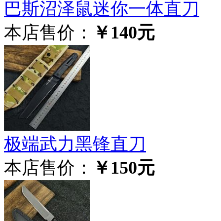
巴斯沼泽鼠迷你一体直刀
本店售价：
￥140元
极‮武端‬力黑锋直刀
本店售价：
￥150元