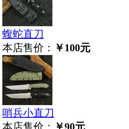
蝮蛇直刀
本店售价：
￥100元
哨兵小直刀
本店售价：
￥90元