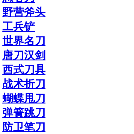
野营斧头
工兵铲
世界名刀
唐刀汉剑
西式刀具
战术折刀
蝴蝶甩刀
弹簧跳刀
防卫笔刀