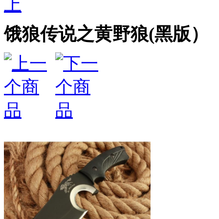
上
饿狼传说之黄野狼(黑版）