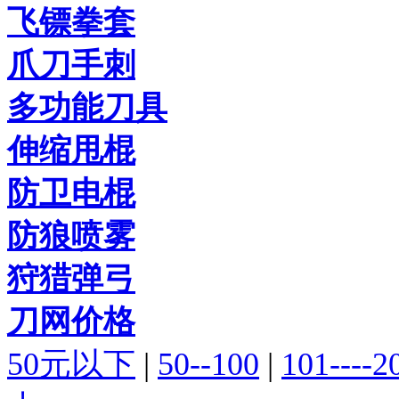
飞镖拳套
爪刀手刺
多功能刀具
伸缩甩棍
防卫电棍
防狼喷雾
狩猎弹弓
刀网价格
50元以下
|
50--100
|
101----2