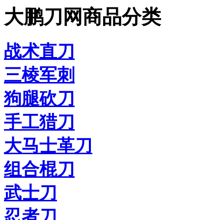
大鹏刀网商品分类
战术直刀
三棱军刺
狗腿砍刀
手工猎刀
大马士革刀
组合棍刀
武士刀
忍者刀