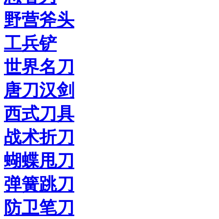
野营斧头
工兵铲
世界名刀
唐刀汉剑
西式刀具
战术折刀
蝴蝶甩刀
弹簧跳刀
防卫笔刀