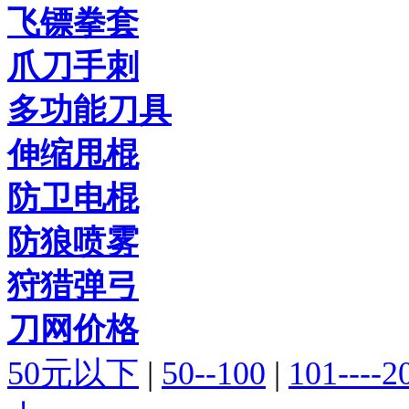
飞镖拳套
爪刀手刺
多功能刀具
伸缩甩棍
防卫电棍
防狼喷雾
狩猎弹弓
刀网价格
50元以下
|
50--100
|
101----2