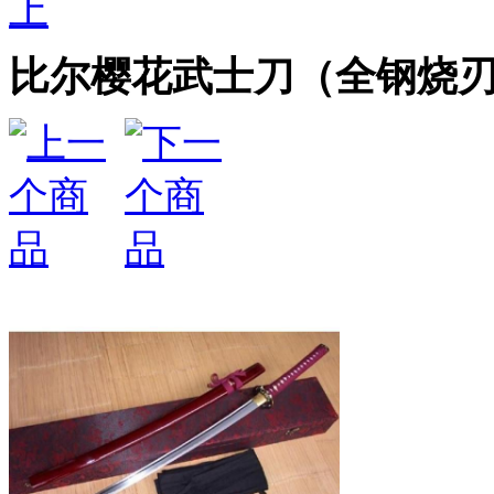
上
比尔樱花武士刀（全钢烧刃