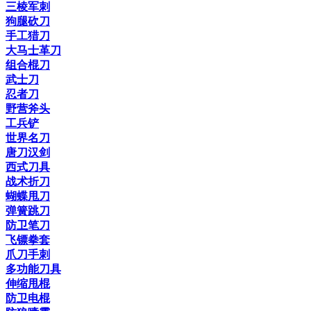
三棱军刺
狗腿砍刀
手工猎刀
大马士革刀
组合棍刀
武士刀
忍者刀
野营斧头
工兵铲
世界名刀
唐刀汉剑
西式刀具
战术折刀
蝴蝶甩刀
弹簧跳刀
防卫笔刀
飞镖拳套
爪刀手刺
多功能刀具
伸缩甩棍
防卫电棍