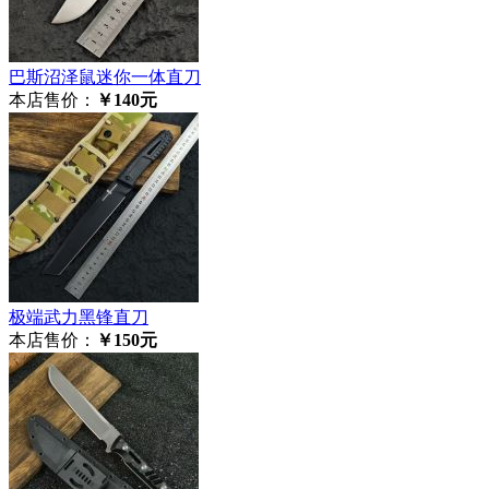
巴斯沼泽鼠迷你一体直刀
本店售价：
￥140元
极‮武端‬力黑锋直刀
本店售价：
￥150元