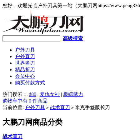
您好，欢迎光临户外刀具第一站（大鹏刀网https://www.peng336
高级搜索
户外刀具
户外直刀
世界名刀
精品折刀
会员中心
购买付款方式
热门搜索：
d80
|
复仇女神
|
极端武力
购物车中有 0 件商品
当前位置:
户外刀具
战术直刀
米克手签版长刀
>
>
大鹏刀网商品分类
战术直刀