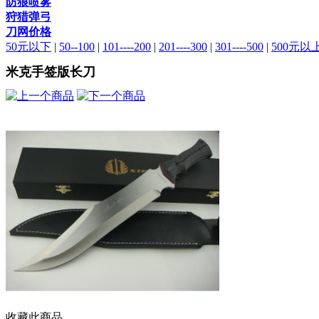
防狼喷雾
狩猎弹弓
刀网价格
50元以下
|
50--100
|
101----200
|
201----300
|
301----500
|
500元以
米克手签版长刀
收藏此商品