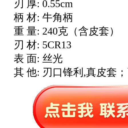
刃 厚: 0.55cm
柄 材: 牛角柄
重 量: 240克（含皮套）
刃 材: 5CR13
表 面: 丝光
其 他: 刃口锋利,真皮套