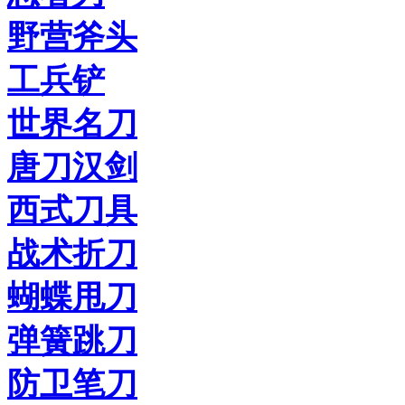
野营斧头
工兵铲
世界名刀
唐刀汉剑
西式刀具
战术折刀
蝴蝶甩刀
弹簧跳刀
防卫笔刀