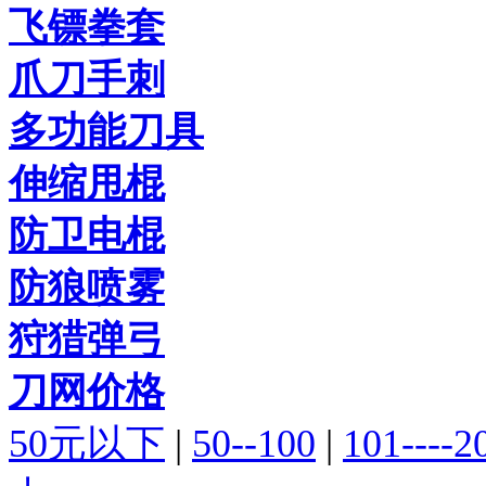
飞镖拳套
爪刀手刺
多功能刀具
伸缩甩棍
防卫电棍
防狼喷雾
狩猎弹弓
刀网价格
50元以下
|
50--100
|
101----2