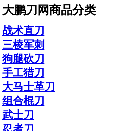
大鹏刀网商品分类
战术直刀
三棱军刺
狗腿砍刀
手工猎刀
大马士革刀
组合棍刀
武士刀
忍者刀