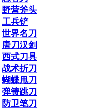
野营斧头
工兵铲
世界名刀
唐刀汉剑
西式刀具
战术折刀
蝴蝶甩刀
弹簧跳刀
防卫笔刀