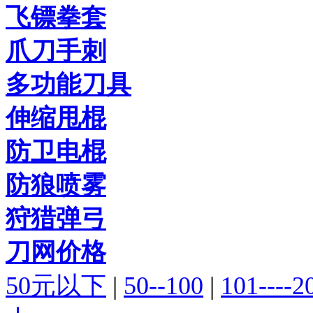
飞镖拳套
爪刀手刺
多功能刀具
伸缩甩棍
防卫电棍
防狼喷雾
狩猎弹弓
刀网价格
50元以下
|
50--100
|
101----2