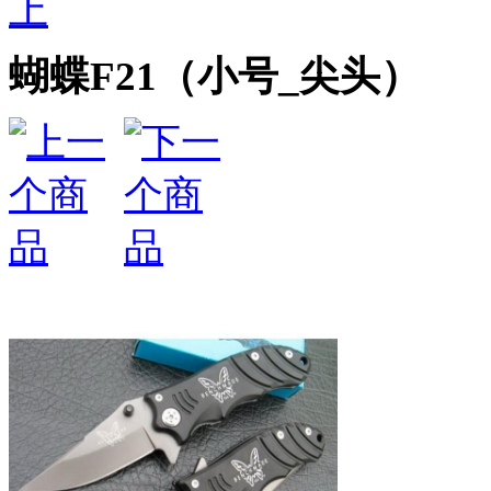
上
蝴蝶F21（小号_尖头）