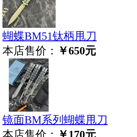
蝴蝶BM51钛柄甩刀
本店售价：
￥650元
镜面BM系列蝴蝶甩刀
本店售价：
￥170元