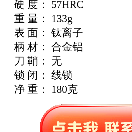
硬 度： 57HRC
重 量： 133g
表 面： 钛离子
柄 材： 合金铝
刀 鞘： 无
锁 闭： 线锁
净 重： 180克