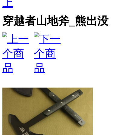
上
穿越者山地斧_熊出没