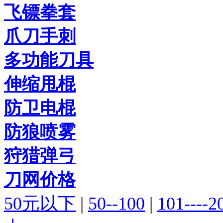
飞镖拳套
爪刀手刺
多功能刀具
伸缩甩棍
防卫电棍
防狼喷雾
狩猎弹弓
刀网价格
50元以下
|
50--100
|
101----2