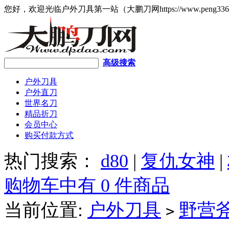
您好，欢迎光临户外刀具第一站（大鹏刀网https://www.peng336
高级搜索
户外刀具
户外直刀
世界名刀
精品折刀
会员中心
购买付款方式
热门搜索：
d80
|
复仇女神
|
购物车中有 0 件商品
当前位置:
户外刀具
野营
>