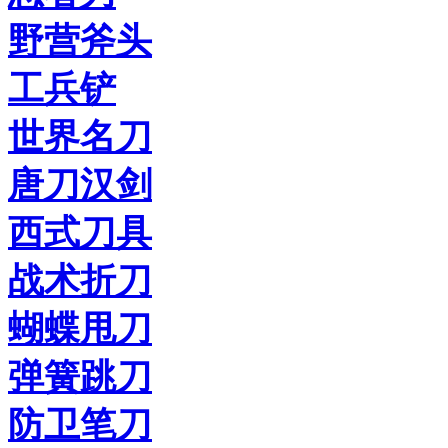
野营斧头
工兵铲
世界名刀
唐刀汉剑
西式刀具
战术折刀
蝴蝶甩刀
弹簧跳刀
防卫笔刀