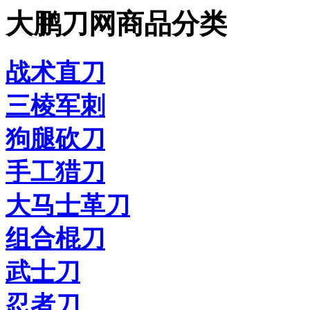
大鹏刀网商品分类
战术直刀
三棱军刺
狗腿砍刀
手工猎刀
大马士革刀
组合棍刀
武士刀
忍者刀