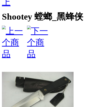
上
Shootey 螳螂_黑蜂侠