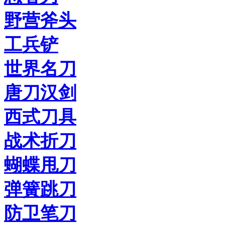
野营斧头
工兵铲
世界名刀
唐刀汉剑
西式刀具
战术折刀
蝴蝶甩刀
弹簧跳刀
防卫笔刀