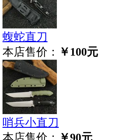
蝮蛇直刀
本店售价：
￥100元
哨兵小直刀
本店售价：
￥90元