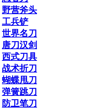
野营斧头
工兵铲
世界名刀
唐刀汉剑
西式刀具
战术折刀
蝴蝶甩刀
弹簧跳刀
防卫笔刀