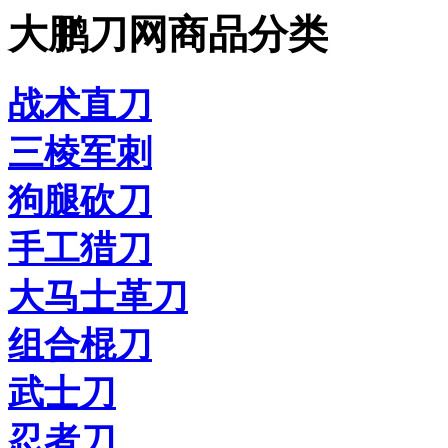
大鹏刀网商品分类
战术直刀
三棱军刺
狗腿砍刀
手工猎刀
大马士革刀
组合棍刀
武士刀
忍者刀