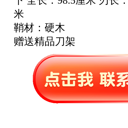
下 全长：98.5厘米 刃长：
米
鞘材：硬木
赠送精品刀架