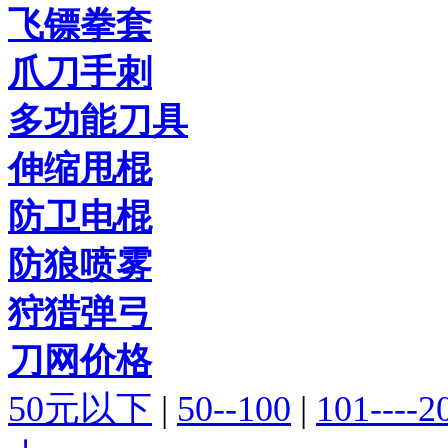
飞镖拳套
爪刀手刺
多功能刀具
伸缩甩棍
防卫电棍
防狼喷雾
狩猎弹弓
刀网价格
50元以下
|
50--100
|
101----2