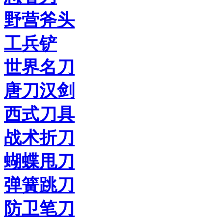
野营斧头
工兵铲
世界名刀
唐刀汉剑
西式刀具
战术折刀
蝴蝶甩刀
弹簧跳刀
防卫笔刀