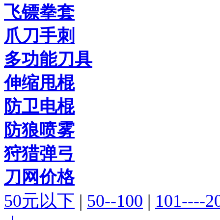
飞镖拳套
爪刀手刺
多功能刀具
伸缩甩棍
防卫电棍
防狼喷雾
狩猎弹弓
刀网价格
50元以下
|
50--100
|
101----2