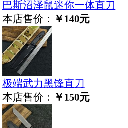
巴斯沼泽鼠迷你一体直刀
本店售价：
￥140元
极‮武端‬力黑锋直刀
本店售价：
￥150元