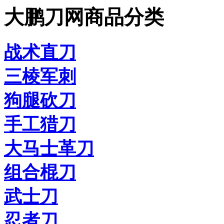
大鹏刀网商品分类
战术直刀
三棱军刺
狗腿砍刀
手工猎刀
大马士革刀
组合棍刀
武士刀
忍者刀