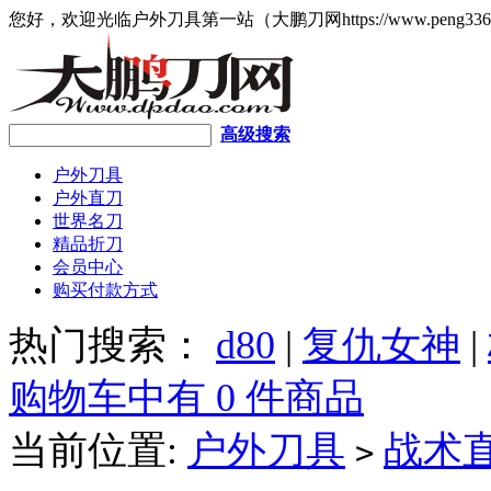
您好，欢迎光临户外刀具第一站（大鹏刀网https://www.peng336
高级搜索
户外刀具
户外直刀
世界名刀
精品折刀
会员中心
购买付款方式
热门搜索：
d80
|
复仇女神
|
购物车中有 0 件商品
当前位置:
户外刀具
战术
>