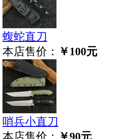
蝮蛇直刀
本店售价：
￥100元
哨兵小直刀
本店售价：
￥90元