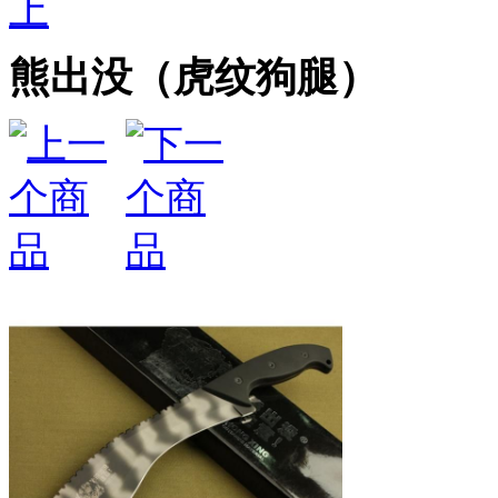
上
熊出没（虎纹狗腿）